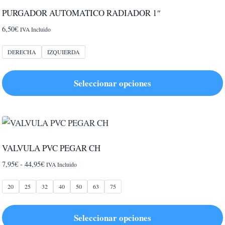
PURGADOR AUTOMATICO RADIADOR 1″
6,50
€
IVA Incluido
DERECHA
IZQUIERDA
Seleccionar opciones
Este
producto
tiene
múltiples
VALVULA PVC PEGAR CH
variantes.
Rango
7,95
€
-
44,95
€
IVA Incluido
Las
de
opciones
precios:
20
25
32
40
50
63
75
se
desde
pueden
7,95€
Seleccionar opciones
hasta
elegir