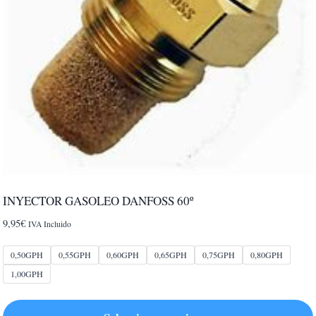
INYECTOR GASOLEO DANFOSS 60º
9,95
€
IVA Incluido
0,50GPH
0,55GPH
0,60GPH
0,65GPH
0,75GPH
0,80GPH
1,00GPH