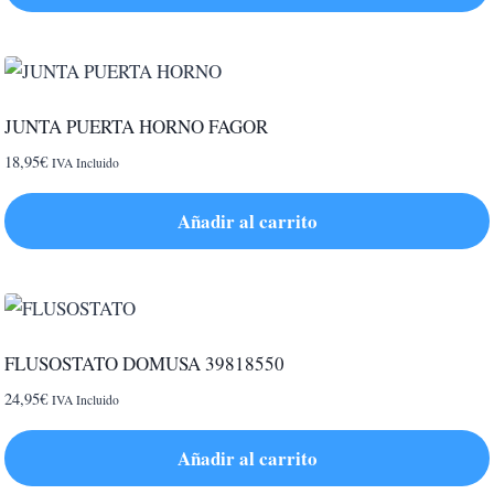
44,95€
Este
en
producto
la
tiene
página
múltiples
de
JUNTA PUERTA HORNO FAGOR
variantes.
producto
18,95
€
IVA Incluido
Las
opciones
Añadir al carrito
se
pueden
elegir
en
la
FLUSOSTATO DOMUSA 39818550
página
24,95
€
IVA Incluido
de
producto
Añadir al carrito