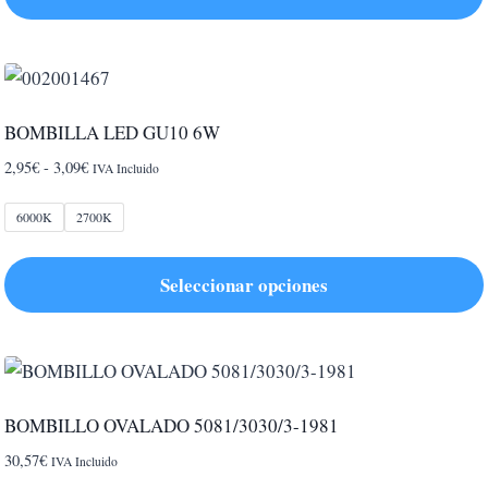
BOMBILLA LED GU10 6W
Rango
2,95
€
-
3,09
€
IVA Incluido
de
precios:
6000K
2700K
desde
2,95€
Seleccionar opciones
hasta
3,09€
Este
producto
tiene
múltiples
BOMBILLO OVALADO 5081/3030/3-1981
variantes.
30,57
€
IVA Incluido
Las