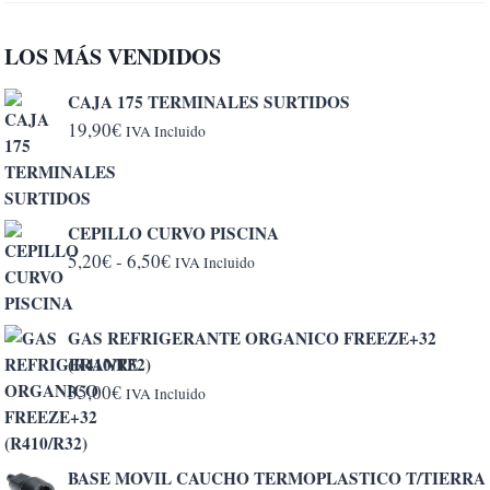
LOS MÁS VENDIDOS
CAJA 175 TERMINALES SURTIDOS
19,90
€
IVA Incluido
CEPILLO CURVO PISCINA
Rango
5,20
€
-
6,50
€
IVA Incluido
de
precios:
GAS REFRIGERANTE ORGANICO FREEZE+32
desde
(R410/R32)
5,20€
35,00
€
IVA Incluido
hasta
6,50€
BASE MOVIL CAUCHO TERMOPLASTICO T/TIERRA