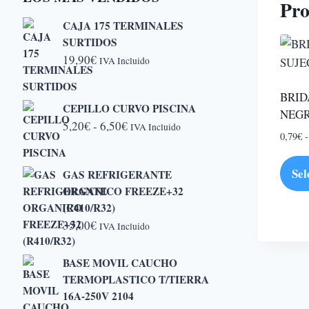
Pro
CAJA 175 TERMINALES
SURTIDOS
19,90
€
IVA Incluido
BRID
CEPILLO CURVO PISCINA
NEG
Rango
5,20
€
-
6,50
€
IVA Incluido
0,79
€
-
de
precios:
Sel
GAS REFRIGERANTE
desde
ORGANICO FREEZE+32
5,20€
Este
(R410/R32)
hasta
produ
35,00
€
IVA Incluido
6,50€
tiene
múlti
BASE MOVIL CAUCHO
varian
TERMOPLASTICO T/TIERRA
Las
16A-250V 2104