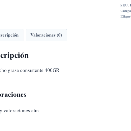
400
SKU:
cant
Catego
Etique
scripción
Valoraciones (0)
cripción
cho grasa consistente 400GR
oraciones
y valoraciones aún.