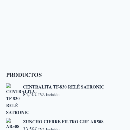
nes
en
a
cto
PRODUCTOS
CENTRALITA TF-830 RELÉ SATRONIC
84,50
€
IVA Incluido
ZUNCHO CIERRE FILTRO GRE AR508
33,59
€
IVA Incluido