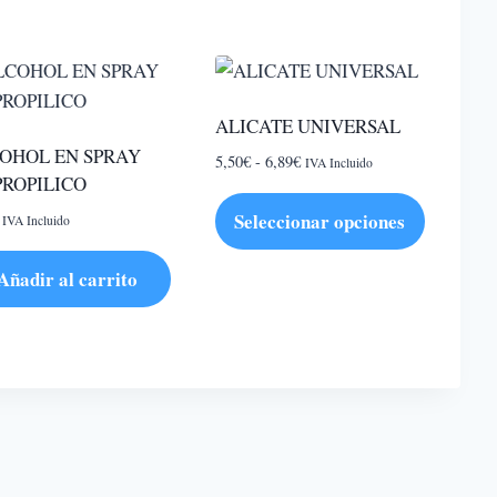
ALICATE UNIVERSAL
OHOL EN SPRAY
Rango
5,50
€
-
6,89
€
IVA Incluido
PROPILICO
de
precios:
Seleccionar opciones
IVA Incluido
desde
Este
5,50€
Añadir al carrito
hasta
producto
6,89€
tiene
múltiples
variantes.
Las
opciones
se