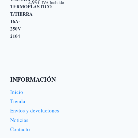
opcio
2,99
€
IVA Incluido
se
pued
elegir
en
la
págin
de
produ
INFORMACIÓN
Inicio
Tienda
Envíos y devoluciones
Noticias
Contacto