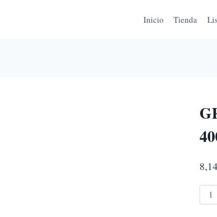
Inicio
Tienda
Li
G
4
8,1
GRA
CON