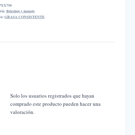
GR
PXX750
idad
ría:
Bricolaje y menaje
ta:
GRASA CONSISTENTE
Solo los usuarios registrados que hayan
comprado este producto pueden hacer una
valoración.