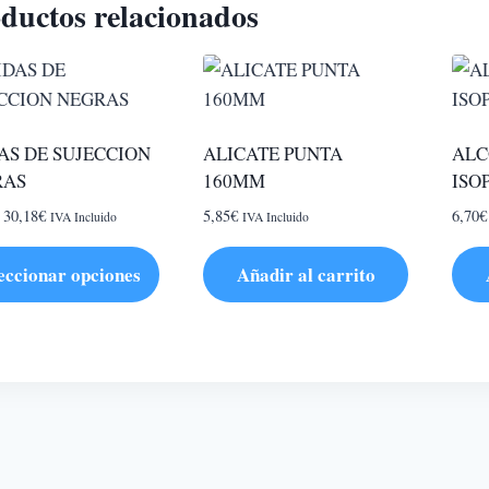
ductos relacionados
AS DE SUJECCION
ALICATE PUNTA
ALC
RAS
160MM
ISO
Rango
30,18
€
5,85
€
6,70
€
IVA Incluido
IVA Incluido
de
precios:
eccionar opciones
Añadir al carrito
desde
0,79€
hasta
cto
30,18€
ples
tes.