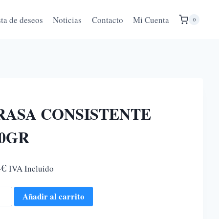
sta de deseos
Noticias
Contacto
Mi Cuenta
0
RASA CONSISTENTE
00GR
4
€
IVA Incluido
SA
Añadir al carrito
SISTENTE