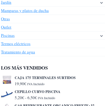
Jardín
Mamparas y platos de ducha
Otras
Outlet
Piscinas
Termos eléctricos
Tratamiento de agua
LOS MÁS VENDIDOS
CAJA 175 TERMINALES SURTIDOS
19,90
€
IVA Incluido
CEPILLO CURVO PISCINA
Rango
5,20
€
-
6,50
€
IVA Incluido
de
GAS REFRIGERANTE ORGANICO FREEZE+32