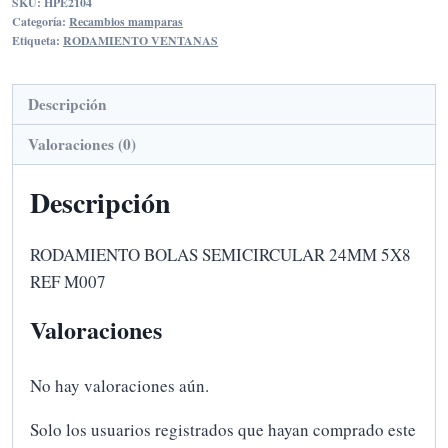
SKU:
HPE2104
24MM
Categoría:
Recambios mamparas
5X8
Etiqueta:
RODAMIENTO VENTANAS
REF
M007
Descripción
cantidad
Valoraciones (0)
Descripción
RODAMIENTO BOLAS SEMICIRCULAR 24MM 5X8
REF M007
Valoraciones
No hay valoraciones aún.
Solo los usuarios registrados que hayan comprado este