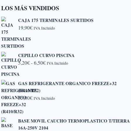
LOS MÁS VENDIDOS
CAJA 175 TERMINALES SURTIDOS
19,90
€
IVA Incluido
CEPILLO CURVO PISCINA
Rango
5,20
€
-
6,50
€
IVA Incluido
de
precios:
GAS REFRIGERANTE ORGANICO FREEZE+32
desde
(R410/R32)
5,20€
35,00
€
IVA Incluido
hasta
6,50€
BASE MOVIL CAUCHO TERMOPLASTICO T/TIERRA
16A-250V 2104