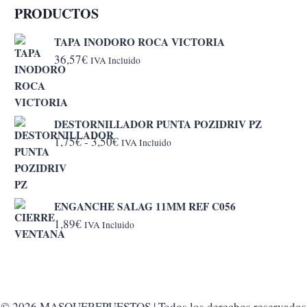
PRODUCTOS
TAPA INODORO ROCA VICTORIA
36,57
€
IVA Incluido
DESTORNILLADOR PUNTA POZIDRIV PZ
Rango
1,75
€
-
3,50
€
IVA Incluido
de
precios:
desde
ENGANCHE SALAG 11MM REF C056
1,75€
1,89
€
IVA Incluido
hasta
3,50€
© 2026 MASQUEREPUESTOS | Todos los derechos reservados