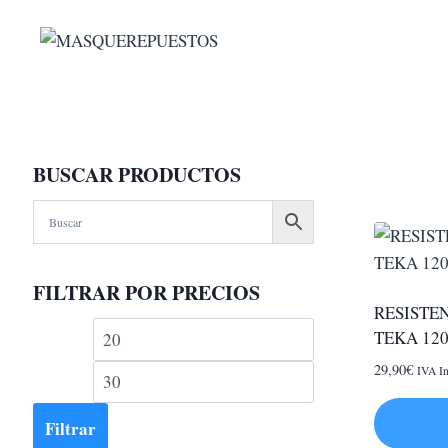
Saltar
al
contenido
BUSCAR PRODUCTOS
FILTRAR POR PRECIOS
RESISTE
Precio
Precio
TEKA 12
mínimo
máximo
29,90
€
IVA In
Filtrar