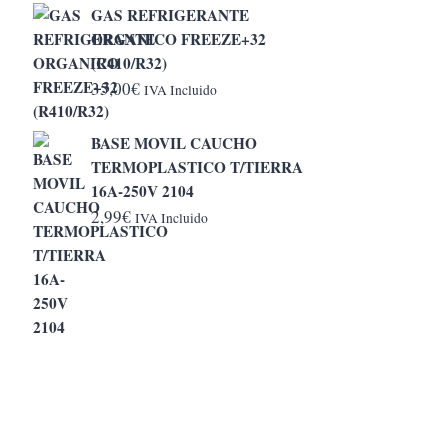
GAS REFRIGERANTE
desde
ORGANICO FREEZE+32
5,20€
(R410/R32)
hasta
35,00
€
IVA Incluido
6,50€
BASE MOVIL CAUCHO
TERMOPLASTICO T/TIERRA
16A-250V 2104
2,99
€
IVA Incluido