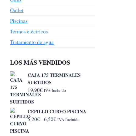
Outlet
Piscinas
Termos eléctricos
Tratamiento de agua
LOS MÁS VENDIDOS
CAJA 175 TERMINALES
SURTIDOS
19,90
€
IVA Incluido
CEPILLO CURVO PISCINA
Rango
5,20
€
-
6,50
€
IVA Incluido
de
precios: