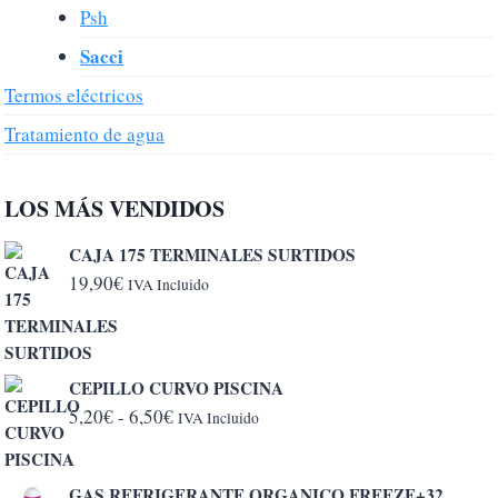
Psh
Sacci
Termos eléctricos
Tratamiento de agua
LOS MÁS VENDIDOS
CAJA 175 TERMINALES SURTIDOS
19,90
€
IVA Incluido
CEPILLO CURVO PISCINA
Rango
5,20
€
-
6,50
€
IVA Incluido
de
precios:
GAS REFRIGERANTE ORGANICO FREEZE+32