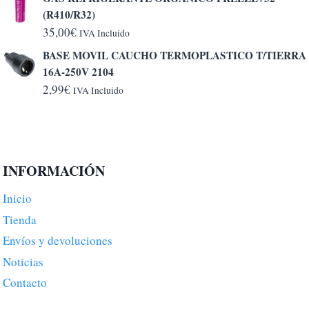
desde
(R410/R32)
5,20€
35,00
€
IVA Incluido
hasta
BASE MOVIL CAUCHO TERMOPLASTICO T/TIERRA
6,50€
16A-250V 2104
2,99
€
IVA Incluido
INFORMACIÓN
Inicio
Tienda
Envíos y devoluciones
Noticias
Contacto