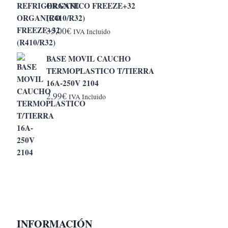
ORGANICO FREEZE+32
5,20€
(R410/R32)
hasta
35,00
€
IVA Incluido
6,50€
BASE MOVIL CAUCHO
TERMOPLASTICO T/TIERRA
16A-250V 2104
2,99
€
IVA Incluido
INFORMACIÓN