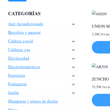
CATEGORÍAS
Aire Acondicionado
UNION M
Bricolaje y menaje
2,20
€
IVA Inc
Caldera gasoil
Calderas gas
Electricidad
Electrodomésticos
Ferretería
ZUNCHO 
Fontanería
33,59
€
IVA In
Jardín
Mamparas y platos de ducha
Otras