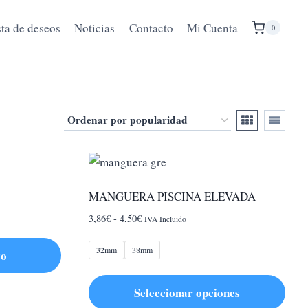
sta de deseos
Noticias
Contacto
Mi Cuenta
0
MANGUERA PISCINA ELEVADA
Rango
3,86
€
-
4,50
€
IVA Incluido
de
precios:
32mm
38mm
to
desde
3,86€
Seleccionar opciones
hasta