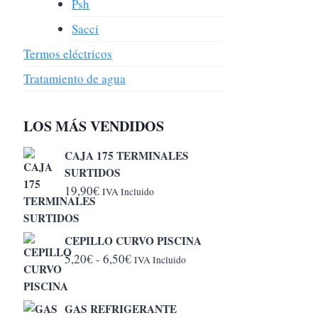
Psh
Sacci
Termos eléctricos
Tratamiento de agua
LOS MÁS VENDIDOS
CAJA 175 TERMINALES
SURTIDOS
19,90
€
IVA Incluido
CEPILLO CURVO PISCINA
Rango
5,20
€
-
6,50
€
IVA Incluido
de
precios:
GAS REFRIGERANTE
desde