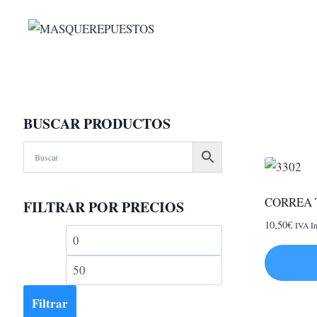
Saltar
al
contenido
BUSCAR PRODUCTOS
CORREA 
FILTRAR POR PRECIOS
10,50
€
IVA In
Precio
Precio
mínimo
máximo
Filtrar