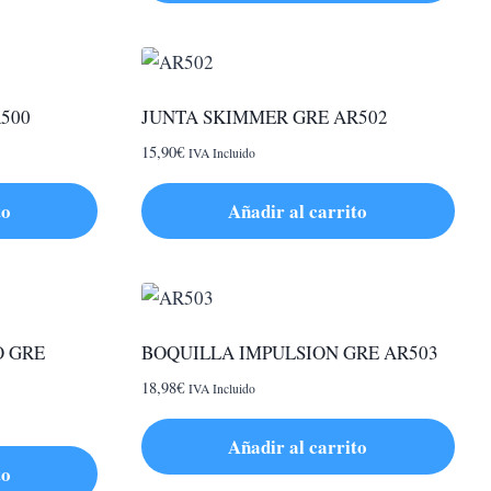
4,50€
Este
producto
tiene
múltiples
500
JUNTA SKIMMER GRE AR502
variantes.
15,90
€
IVA Incluido
Las
opciones
to
Añadir al carrito
se
pueden
elegir
en
la
 GRE
BOQUILLA IMPULSION GRE AR503
página
18,98
€
IVA Incluido
de
producto
Añadir al carrito
to