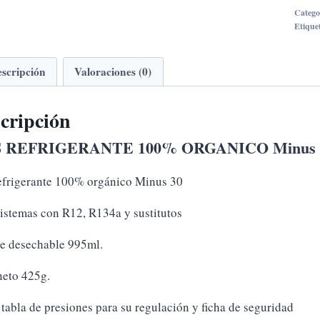
100
Catego
ORG
Etique
Minu
30
scripción
Valoraciones (0)
cant
cripción
 REFRIGERANTE 100% ORGANICO Minus 
efrigerante 100% orgánico Minus 30
sistemas con R12, R134a y sustitutos
e desechable 995ml.
neto 425g.
 tabla de presiones para su regulación y ficha de seguridad