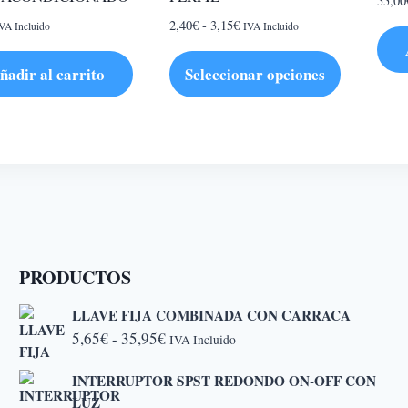
55,00
Rango
2,40
€
-
3,15
€
VA Incluido
IVA Incluido
de
precios:
ñadir al carrito
Seleccionar opciones
desde
Este
2,40€
hasta
producto
3,15€
tiene
múltiples
variantes.
Las
opciones
PRODUCTOS
se
pueden
LLAVE FIJA COMBINADA CON CARRACA
elegir
Rango
5,65
€
-
35,95
€
IVA Incluido
en
de
la
INTERRUPTOR SPST REDONDO ON-OFF CON
precios:
LUZ
página