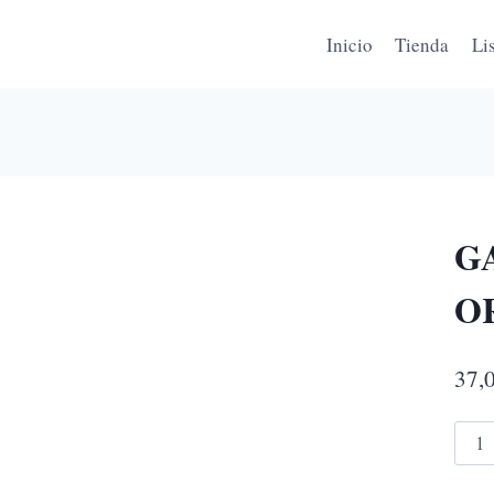
Inicio
Tienda
Li
G
O
37,
GAS
REF