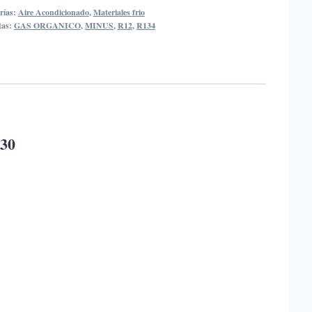
%
rías:
Aire Acondicionado
,
Materiales frio
ANICO
tas:
GAS ORGANICO
,
MINUS
,
R12
,
R134
s
idad
30