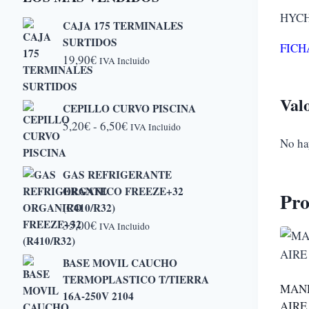
HYCH
CAJA 175 TERMINALES
SURTIDOS
FICH
19,90
€
IVA Incluido
Val
CEPILLO CURVO PISCINA
Rango
5,20
€
-
6,50
€
IVA Incluido
No ha
de
precios:
GAS REFRIGERANTE
desde
ORGANICO FREEZE+32
Pro
5,20€
(R410/R32)
hasta
35,00
€
IVA Incluido
6,50€
BASE MOVIL CAUCHO
TERMOPLASTICO T/TIERRA
MAN
16A-250V 2104
AIRE