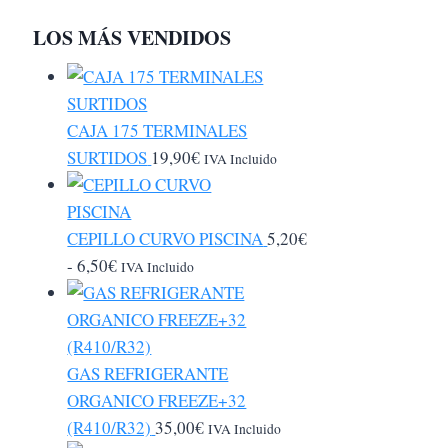
LOS MÁS VENDIDOS
CAJA 175 TERMINALES
SURTIDOS
19,90
€
IVA Incluido
CEPILLO CURVO PISCINA
5,20
€
Rango
-
6,50
€
IVA Incluido
de
precios:
desde
5,20€
GAS REFRIGERANTE
hasta
ORGANICO FREEZE+32
6,50€
(R410/R32)
35,00
€
IVA Incluido