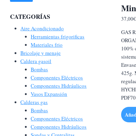
Min
CATEGORÍAS
37,00
Aire Acondicionado
GAS 
Herramientas frigorificas
ORGAN
Materiales frio
100% o
Bricolaje y menaje
sistem
Caldera gasoil
Envase
Bombas
425g. 
Componentes Eléctricos
regula
Componentes Hidráulicos
HYCHI
Vasos Expansión
PDF70
Calderas gas
Bombas
Añad
Componentes Eléctricos
Componentes Hidráulicos
Sondas y Centralitas