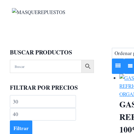
Saltar
al
contenido
BUSCAR PRODUCTOS
FILTRAR POR PRECIOS
Precio
Precio
GA
mínimo
máximo
RE
10
Filtrar