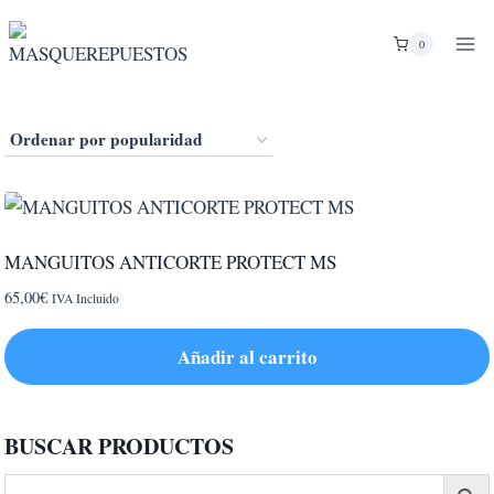
Saltar
al
0
contenido
MANGUITOS ANTICORTE PROTECT MS
65,00
€
IVA Incluido
Añadir al carrito
BUSCAR PRODUCTOS