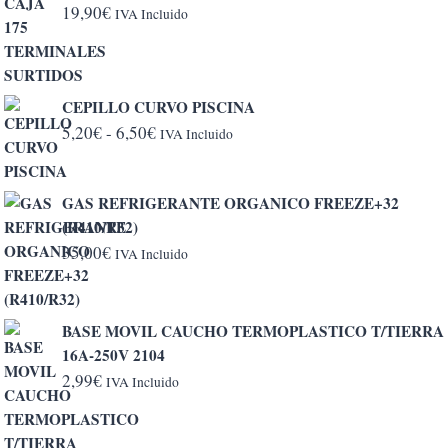
19,90
€
IVA Incluido
CEPILLO CURVO PISCINA
Rango
5,20
€
-
6,50
€
IVA Incluido
de
precios:
GAS REFRIGERANTE ORGANICO FREEZE+32
desde
(R410/R32)
5,20€
35,00
€
IVA Incluido
hasta
6,50€
BASE MOVIL CAUCHO TERMOPLASTICO T/TIERRA
16A-250V 2104
2,99
€
IVA Incluido