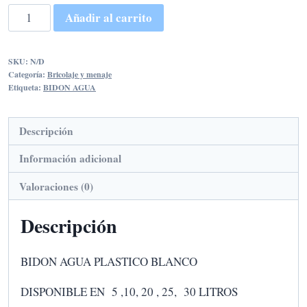
4,95€
BIDON
Añadir al carrito
AGUA
hasta
PLASTICO
15,50€
SKU:
N/D
BLANCO
Categoría:
Bricolaje y menaje
cantidad
Etiqueta:
BIDON AGUA
Descripción
Información adicional
Valoraciones (0)
Descripción
BIDON AGUA PLASTICO BLANCO
DISPONIBLE EN 5 ,10, 20 , 25, 30 LITROS