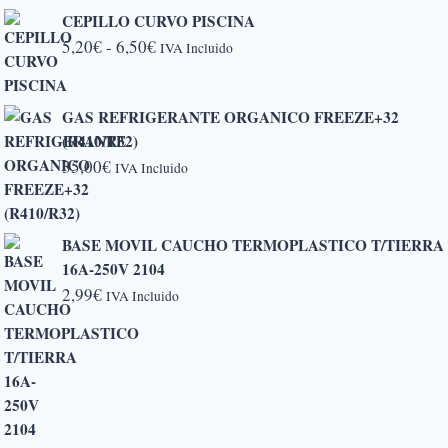
CEPILLO CURVO PISCINA
Rango
5,20
€
-
6,50
€
IVA Incluido
de
precios:
GAS REFRIGERANTE ORGANICO FREEZE+32
desde
(R410/R32)
5,20€
35,00
€
IVA Incluido
hasta
6,50€
BASE MOVIL CAUCHO TERMOPLASTICO T/TIERRA
16A-250V 2104
2,99
€
IVA Incluido