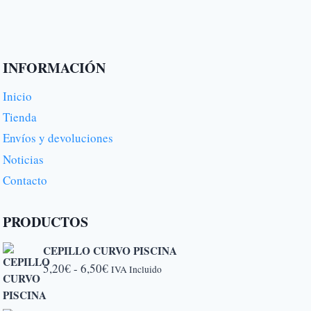
INFORMACIÓN
Inicio
Tienda
Envíos y devoluciones
Noticias
Contacto
PRODUCTOS
CEPILLO CURVO PISCINA
Rango
5,20
€
-
6,50
€
IVA Incluido
de
precios: