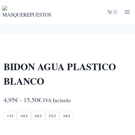
Saltar
al
0
contenido
BIDON AGUA PLASTICO
BLANCO
Rango
4,95
€
-
15,50
€
IVA Incluido
de
5 LT
10LT
20LT
25LT
30LT
precios:
desde