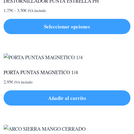
DESTORNILLADOR PUNTA ESTRELLA PH
Rango
1,75
€
-
3,50
€
IVA Incluido
de
precios:
Seleccionar opciones
desde
Este
1,75€
hasta
producto
3,50€
tiene
múltiples
variantes.
PORTA PUNTAS MAGNETICO 1/4
Las
2,95
€
IVA Incluido
opciones
se
Añadir al carrito
pueden
elegir
en
la