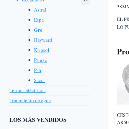
38MM
Astral
EL P
Espa
LO P
Gre
Hayward
Pro
Kripsol
Prinze
Psh
Sacci
Termos eléctricos
Tratamiento de agua
CEST
LOS MÁS VENDIDOS
AR50