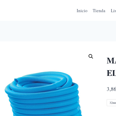
Inicio
Tienda
Li
M
E
3,8
32m