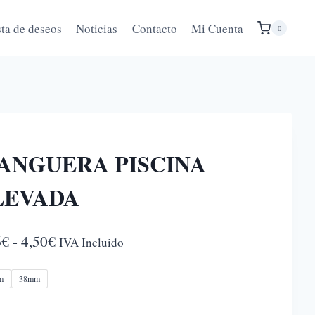
sta de deseos
Noticias
Contacto
Mi Cuenta
0
ANGUERA PISCINA
LEVADA
Rango
6
€
-
4,50
€
IVA Incluido
de
m
38mm
precios:
desde