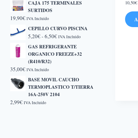
CAJA 175 TERMINALES
10,50
€
SURTIDOS
19,90
€
A
IVA Incluido
CEPILLO CURVO PISCINA
Rango
5,20
€
-
6,50
€
IVA Incluido
de
GAS REFRIGERANTE
precios:
ORGANICO FREEZE+32
desde
(R410/R32)
35,00
€
5,20€
IVA Incluido
hasta
BASE MOVIL CAUCHO
6,50€
TERMOPLASTICO T/TIERRA
16A-250V 2104
2,99
€
IVA Incluido