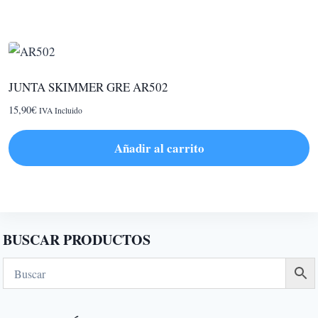
Este
3,86€
hasta
producto
4,50€
tiene
múltiples
variantes.
JUNTA SKIMMER GRE AR502
Las
15,90
€
IVA Incluido
opciones
se
Añadir al carrito
pueden
elegir
en
la
página
BUSCAR PRODUCTOS
de
producto