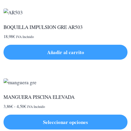
BOQUILLA IMPULSION GRE AR503
18,98
€
IVA Incluido
Añadir al carrito
MANGUERA PISCINA ELEVADA
Rango
3,86
€
-
4,50
€
IVA Incluido
de
precios:
Seleccionar opciones
desde