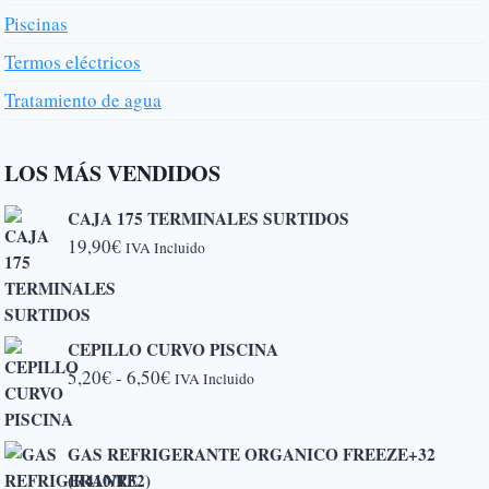
Piscinas
Termos eléctricos
Tratamiento de agua
LOS MÁS VENDIDOS
CAJA 175 TERMINALES SURTIDOS
19,90
€
IVA Incluido
CEPILLO CURVO PISCINA
Rango
5,20
€
-
6,50
€
IVA Incluido
de
precios:
GAS REFRIGERANTE ORGANICO FREEZE+32
desde
(R410/R32)