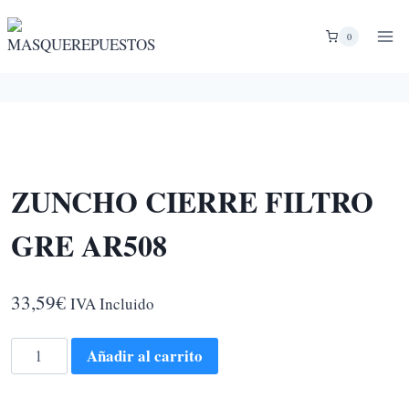
Saltar
al
0
contenido
ZUNCHO CIERRE FILTRO
GRE AR508
33,59
€
IVA Incluido
ZUNCHO
Añadir al carrito
CIERRE
FILTRO