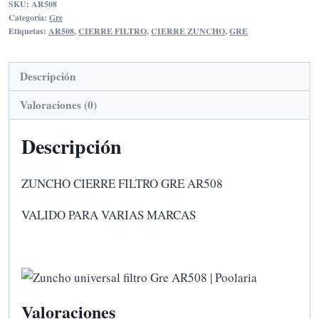
SKU:
AR508
GRE
Categoría:
Gre
AR508
Etiquetas:
AR508
,
CIERRE FILTRO
,
CIERRE ZUNCHO
,
GRE
cantidad
Descripción
Valoraciones (0)
Descripción
ZUNCHO CIERRE FILTRO GRE AR508
VALIDO PARA VARIAS MARCAS
Valoraciones