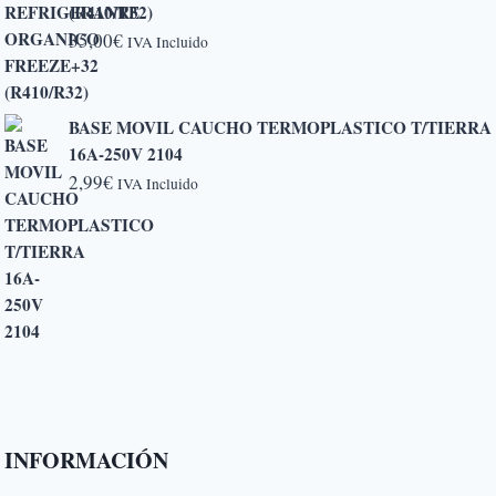
(R410/R32)
5,20€
35,00
€
IVA Incluido
hasta
6,50€
BASE MOVIL CAUCHO TERMOPLASTICO T/TIERRA
16A-250V 2104
2,99
€
IVA Incluido
INFORMACIÓN