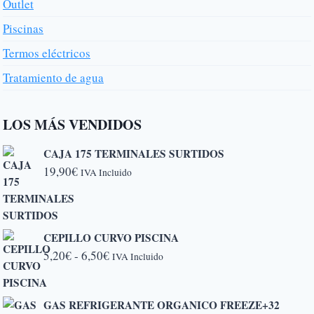
Outlet
Piscinas
Termos eléctricos
Tratamiento de agua
LOS MÁS VENDIDOS
CAJA 175 TERMINALES SURTIDOS
19,90
€
IVA Incluido
CEPILLO CURVO PISCINA
Rango
5,20
€
-
6,50
€
IVA Incluido
de
precios:
GAS REFRIGERANTE ORGANICO FREEZE+32
desde