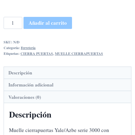
MUELLE
Añadir al carrito
CIERRAPUERTAS
YALE
SKU:
N/D
cantidad
Categoría:
Ferretería
Etiquetas:
CIERRA PUERTAS
,
MUELLE CIERRAPUERTAS
Descripción
Información adicional
Valoraciones (0)
Descripción
Muelle cierrapuertas Yale/Azbe serie 3000 con