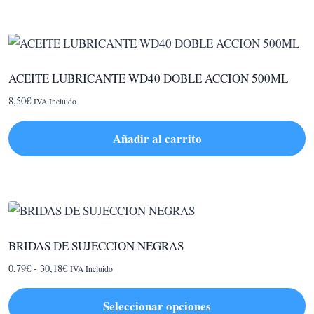
producto
tiene
múltiples
variantes.
ACEITE LUBRICANTE WD40 DOBLE ACCION 500ML
Las
8,50
€
IVA Incluido
opciones
se
Añadir al carrito
pueden
elegir
en
la
página
de
BRIDAS DE SUJECCION NEGRAS
producto
Rango
0,79
€
-
30,18
€
IVA Incluido
de
precios:
Seleccionar opciones