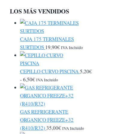
LOS MÁS VENDIDOS
CAJA 175 TERMINALES
SURTIDOS
19,90
€
IVA Incluido
CEPILLO CURVO PISCINA
5,20
€
Rango
-
6,50
€
IVA Incluido
de
precios:
desde
5,20€
GAS REFRIGERANTE
hasta
ORGANICO FREEZE+32
6,50€
(R410/R32)
35,00
€
IVA Incluido