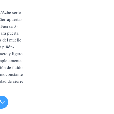
e/Azbe serie
Cierrapuertas
-Fuerza 3 -
ara puerta
s del muelle
o piñón-
cto y ligero
mpletamente
ión de fluido
ermoconstante
idad de cierre
Este
producto
tiene