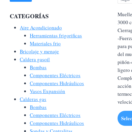
Muelle
CATEGORÍAS
3000 c
Aire Acondicionado
Cierra
Herramientas frigorificas
-Fuerz
Materiales frio
para p
Bricolaje y menaje
del mu
Caldera gasoil
piñón-
Bombas
ligero
Componentes Eléctricos
Comple
Componentes Hidráulicos
acción
Vasos Expansión
termoc
Calderas gas
veloci
Bombas
Componentes Eléctricos
Sele
Componentes Hidráulicos
Sondas y Centralitas