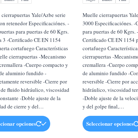
 cierrapuertas Yale/Azbe serie
Muelle cierrapuertas Yal
on retenedor Especificaciónes. -
3000 Especificaciónes. -
puertas para puertas de 60 Kgrs.
para puertas de 60 Kgrs. 
a 3 -Certificado CE EN 1154
Certificado CE EN 1154 p
uerta cortafuego Características
cortafuego Característica
elle cierrapuertas -Mecanismo
cierrapuertas -Mecanism
cremallera -Cuerpo compacto y
cremallera -Cuerpo compa
 de aluminio fundido -
de aluminio fundido -Co
tamente reversible -Cierre por
reversible -Cierre por acc
 de fluido hidráulico, viscosidad
hidráulico, viscosidad t
onstante -Doble ajuste de la
-Doble ajuste de la veloc
dad de cierre y del…
y del golpe final,…
Este
ccionar opciones
Seleccionar opciones
producto
tiene