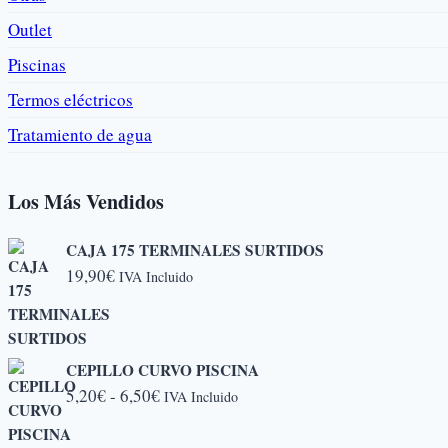
Outlet
Piscinas
Termos eléctricos
Tratamiento de agua
Los Más Vendidos
CAJA 175 TERMINALES SURTIDOS
19,90
€
IVA Incluido
CEPILLO CURVO PISCINA
Rango
5,20
€
-
6,50
€
IVA Incluido
de