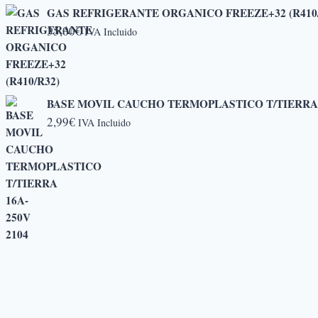
precios:
GAS REFRIGERANTE ORGANICO FREEZE+32 (R410/
desde
35,00
€
IVA Incluido
5,20€
hasta
6,50€
BASE MOVIL CAUCHO TERMOPLASTICO T/TIERRA 1
2,99
€
IVA Incluido