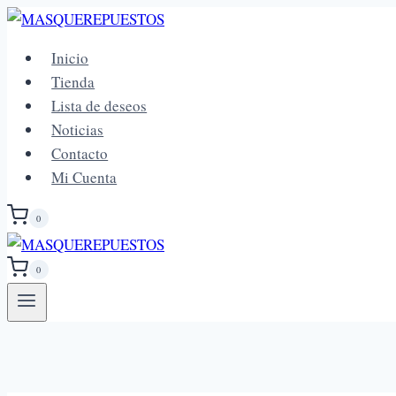
Saltar
al
Inicio
contenido
Tienda
Lista de deseos
Noticias
Contacto
Mi Cuenta
0
0