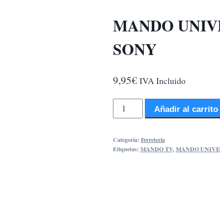
MANDO UNIV
SONY
9,95
€
IVA Incluido
MANDO
Añadir al carrito
UNIVERSAL
TELEVISOR
Categoría:
Ferretería
SONY
Etiquetas:
MANDO TV
,
MANDO UNIVE
cantidad