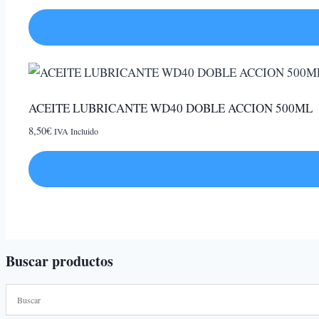
Este
producto
tiene
ACEITE LUBRICANTE WD40 DOBLE ACCION 500ML
múltiples
variantes.
8,50
€
IVA Incluido
Las
opciones
se
pueden
elegir
en
Buscar productos
la
página
de