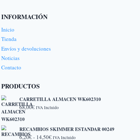
INFORMACIÓN
Inicio
Tienda
Envíos y devoluciones
Noticias
Contacto
PRODUCTOS
CARRETILLA ALMACEN WK602310
68,00
€
IVA Incluido
RECAMBIOS SKIMMER ESTANDAR 00249
Rango
6,20
€
-
14,50
€
IVA Incluido