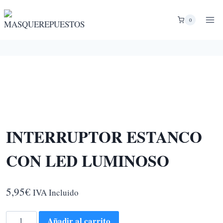
Saltar
al
0
contenido
INTERRUPTOR ESTANCO
CON LED LUMINOSO
5,95
€
IVA Incluido
INTERRUPTOR
Añadir al carrito