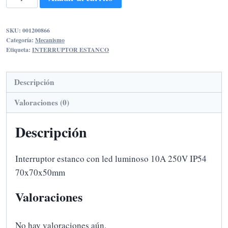
ESTANCO
CON
SKU:
001200866
LED
Categoría:
Mecanismo
LUMINOSO
Etiqueta:
INTERRUPTOR ESTANCO
cantidad
Descripción
Valoraciones (0)
Descripción
Interruptor estanco con led luminoso 10A 250V IP54
70x70x50mm
Valoraciones
No hay valoraciones aún.