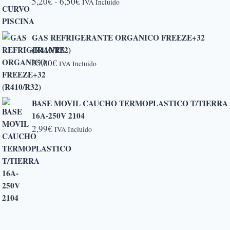
Rango
5,20
€
-
6,50
€
IVA Incluido
de
precios:
GAS REFRIGERANTE ORGANICO FREEZE+32
desde
(R410/R32)
5,20€
35,00
€
IVA Incluido
hasta
6,50€
BASE MOVIL CAUCHO TERMOPLASTICO T/TIERRA
16A-250V 2104
2,99
€
IVA Incluido