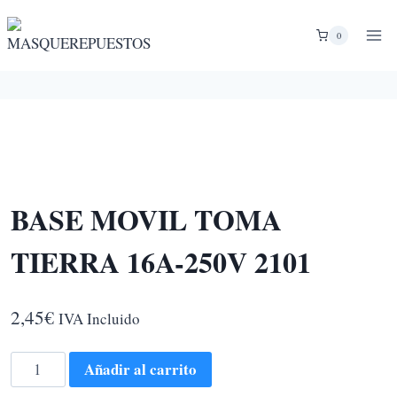
Saltar
al
0
contenido
BASE MOVIL TOMA
TIERRA 16A-250V 2101
2,45
€
IVA Incluido
BASE
Añadir al carrito
MOVIL