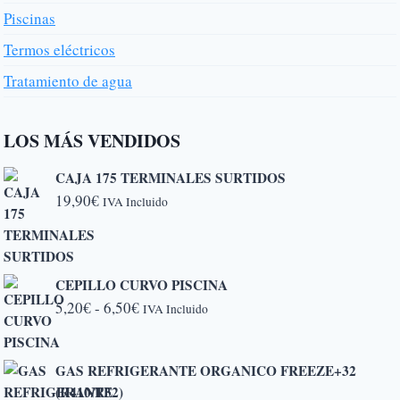
Piscinas
Termos eléctricos
Tratamiento de agua
LOS MÁS VENDIDOS
CAJA 175 TERMINALES SURTIDOS
19,90
€
IVA Incluido
CEPILLO CURVO PISCINA
Rango
5,20
€
-
6,50
€
IVA Incluido
de
precios:
GAS REFRIGERANTE ORGANICO FREEZE+32
desde
(R410/R32)