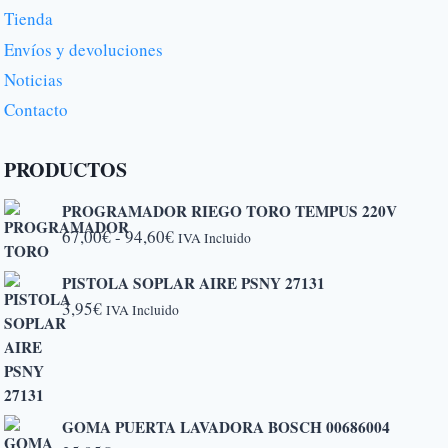
Tienda
Envíos y devoluciones
Noticias
Contacto
PRODUCTOS
PROGRAMADOR RIEGO TORO TEMPUS 220V
Rango
67,00
€
-
94,60
€
IVA Incluido
de
PISTOLA SOPLAR AIRE PSNY 27131
precios:
3,95
€
IVA Incluido
desde
67,00€
hasta
94,60€
GOMA PUERTA LAVADORA BOSCH 00686004