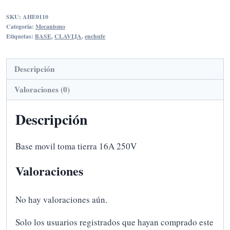
TOMA
SKU:
AHE0110
TIERRA
Categoría:
Mecanismo
16A-
Etiquetas:
BASE
,
CLAVIJA
,
enchufe
250V
2101
Descripción
cantidad
Valoraciones (0)
Descripción
Base movil toma tierra 16A 250V
Valoraciones
No hay valoraciones aún.
Solo los usuarios registrados que hayan comprado este