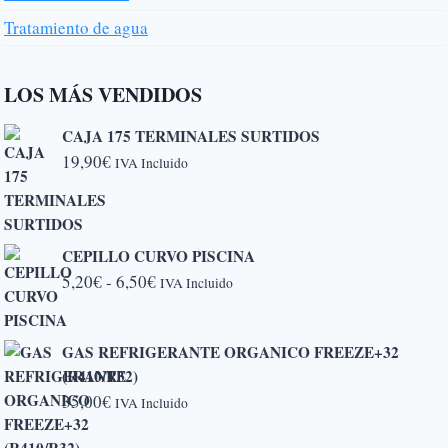
Tratamiento de agua
LOS MÁS VENDIDOS
CAJA 175 TERMINALES SURTIDOS
19,90
€
IVA Incluido
CEPILLO CURVO PISCINA
Rango
5,20
€
-
6,50
€
IVA Incluido
de
precios:
GAS REFRIGERANTE ORGANICO FREEZE+32
desde
(R410/R32)
5,20€
35,00
€
IVA Incluido
hasta
6,50€