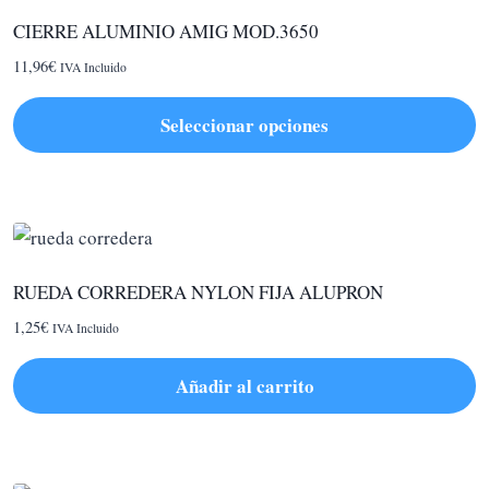
CIERRE ALUMINIO AMIG MOD.3650
11,96
€
IVA Incluido
Seleccionar opciones
Este
producto
tiene
múltiples
variantes.
RUEDA CORREDERA NYLON FIJA ALUPRON
Las
1,25
€
IVA Incluido
opciones
se
Añadir al carrito
pueden
elegir
en