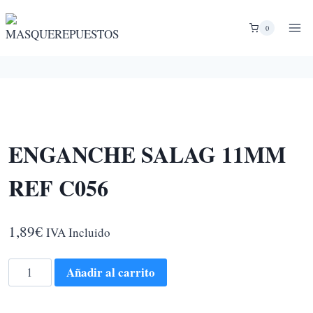
Saltar
al
0
contenido
ENGANCHE SALAG 11MM
REF C056
1,89
€
IVA Incluido
ENGANCHE
Añadir al carrito
SALAG
11MM