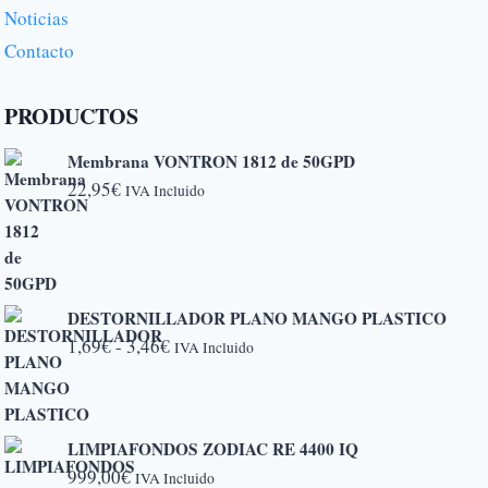
Noticias
Contacto
PRODUCTOS
Membrana VONTRON 1812 de 50GPD
22,95
€
IVA Incluido
DESTORNILLADOR PLANO MANGO PLASTICO
Rango
1,69
€
-
3,46
€
IVA Incluido
de
precios:
desde
LIMPIAFONDOS ZODIAC RE 4400 IQ
1,69€
999,00
€
IVA Incluido