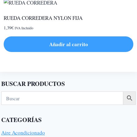
la
página
de
RUEDA CORREDERA NYLON FIJA
producto
1,39
€
IVA Incluido
Añadir al carrito
BUSCAR PRODUCTOS
CATEGORÍAS
Aire Acondicionado