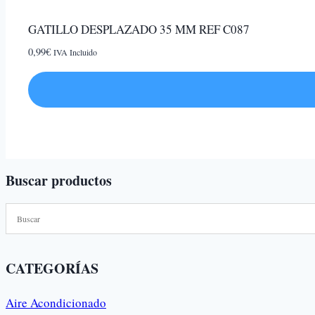
tiene
GATILLO DESPLAZADO 35 MM REF C087
múltiples
variantes.
0,99
€
IVA Incluido
Las
opciones
se
pueden
elegir
en
Buscar productos
la
página
de
producto
CATEGORÍAS
Aire Acondicionado