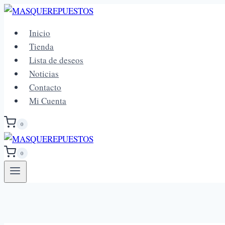
Saltar
al
Inicio
contenido
Tienda
Lista de deseos
Noticias
Contacto
Mi Cuenta
0
0