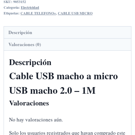
SKU:
9053152
MICRO
Categoría:
Electricidad
USB
Etiquetas:
CABLE TELEFONO+
,
CABLE USB MICRO
2.0
cantidad
Descripción
Valoraciones (0)
Descripción
Cable USB macho a micro
USB macho 2.0 – 1M
Valoraciones
No hay valoraciones aún.
Solo los usuarios registrados que hayan comprado este