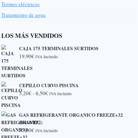
Termos eléctricos
Tratamiento de agua
LOS MÁS VENDIDOS
CAJA 175 TERMINALES SURTIDOS
19,90
€
IVA Incluido
CEPILLO CURVO PISCINA
Rango
5,20
€
-
6,50
€
IVA Incluido
de
precios:
GAS REFRIGERANTE ORGANICO FREEZE+32
desde
(R410/R32)
5,20€
35,00
€
IVA Incluido
hasta