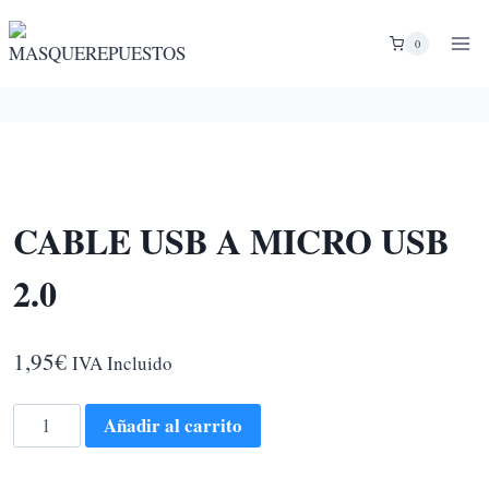
Saltar
al
0
contenido
CABLE USB A MICRO USB
2.0
1,95
€
IVA Incluido
CABLE
Añadir al carrito
USB
A