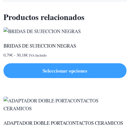
Productos relacionados
BRIDAS DE SUJECCION NEGRAS
Rango
0,79
€
-
30,18
€
IVA Incluido
de
precios:
Seleccionar opciones
desde
Este
0,79€
hasta
producto
30,18€
tiene
múltiples
variantes.
Las
ADAPTADOR DOBLE PORTACONTACTOS CERAMICOS
opciones