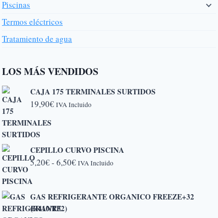
Piscinas
Termos eléctricos
Tratamiento de agua
LOS MÁS VENDIDOS
CAJA 175 TERMINALES SURTIDOS
19,90
€
IVA Incluido
CEPILLO CURVO PISCINA
Rango
5,20
€
-
6,50
€
IVA Incluido
de
precios:
GAS REFRIGERANTE ORGANICO FREEZE+32
desde
(R410/R32)
5,20€