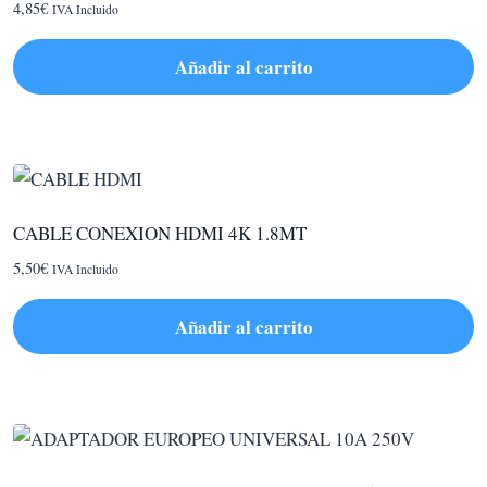
4,85
€
IVA Incluido
se
pueden
Añadir al carrito
elegir
en
la
página
de
producto
CABLE CONEXION HDMI 4K 1.8MT
5,50
€
IVA Incluido
Añadir al carrito