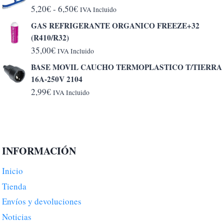
Rango
5,20
€
-
6,50
€
IVA Incluido
de
GAS REFRIGERANTE ORGANICO FREEZE+32
precios:
(R410/R32)
desde
35,00
€
IVA Incluido
5,20€
BASE MOVIL CAUCHO TERMOPLASTICO T/TIERRA
hasta
16A-250V 2104
6,50€
2,99
€
IVA Incluido
INFORMACIÓN
Inicio
Tienda
Envíos y devoluciones
Noticias