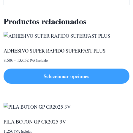
Productos relacionados
ADHESIVO SUPER RAPIDO SUPERFAST PLUS
Rango
8,50
€
-
13,65
€
IVA Incluido
de
precios:
Seleccionar opciones
desde
Este
8,50€
hasta
producto
13,65€
tiene
múltiples
variantes.
PILA BOTON GP CR2025 3V
Las
1,25
€
IVA Incluido