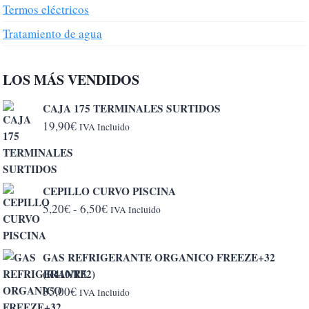
Termos eléctricos
Tratamiento de agua
LOS MÁS VENDIDOS
CAJA 175 TERMINALES SURTIDOS
19,90
€
IVA Incluido
CEPILLO CURVO PISCINA
Rango
5,20
€
-
6,50
€
IVA Incluido
de
precios:
GAS REFRIGERANTE ORGANICO FREEZE+32
desde
(R410/R32)
5,20€
35,00
€
IVA Incluido
hasta