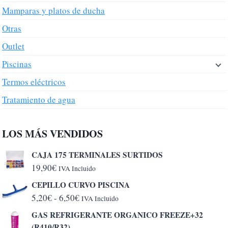
Mamparas y platos de ducha
Otras
Outlet
Piscinas
Termos eléctricos
Tratamiento de agua
LOS MÁS VENDIDOS
CAJA 175 TERMINALES SURTIDOS
19,90
€
IVA Incluido
CEPILLO CURVO PISCINA
Rango
5,20
€
-
6,50
€
IVA Incluido
de
GAS REFRIGERANTE ORGANICO FREEZE+32
precios:
(R410/R32)