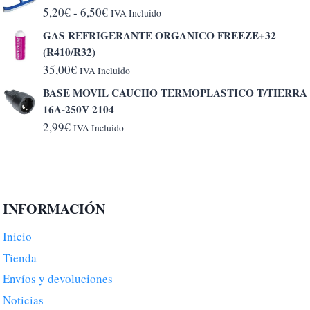
Rango
5,20
€
-
6,50
€
IVA Incluido
de
GAS REFRIGERANTE ORGANICO FREEZE+32
precios:
(R410/R32)
desde
35,00
€
IVA Incluido
5,20€
BASE MOVIL CAUCHO TERMOPLASTICO T/TIERRA
hasta
16A-250V 2104
6,50€
2,99
€
IVA Incluido
INFORMACIÓN
Inicio
Tienda
Envíos y devoluciones
Noticias