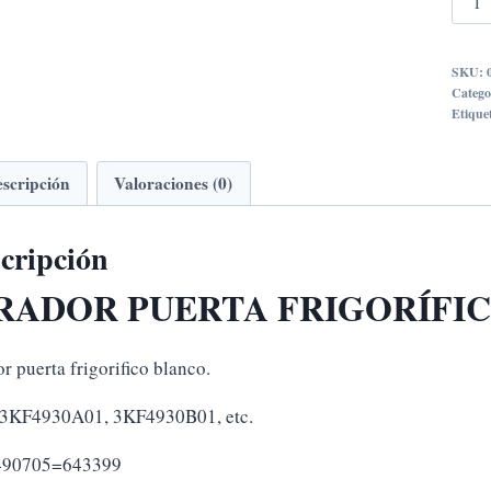
PUE
FRI
SKU:
BAL
Catego
4907
Etique
cant
scripción
Valoraciones (0)
cripción
RADOR PUERTA FRIGORÍFICO
r puerta frigorifico blanco.
3KF4930A01, 3KF4930B01, etc.
 490705=643399