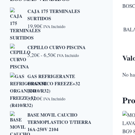
BOSC
CAJA 175 TERMINALES
SURTIDOS
19,90
€
IVA Incluido
BAL
CEPILLO CURVO PISCINA
Rango
5,20
€
-
6,50
€
Val
IVA Incluido
de
precios:
No ha
GAS REFRIGERANTE
desde
ORGANICO FREEZE+32
5,20€
(R410/R32)
hasta
Pro
35,00
€
IVA Incluido
6,50€
BASE MOVIL CAUCHO
TERMOPLASTICO T/TIERRA
16A-250V 2104