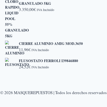
GRANULADO 5KG
3.350,00
€
IVA Incluido
CIERRE ALUMINIO AMIG MOD.3650
11,96
€
IVA Incluido
FLUSOSTATO FERROLI I39846880
24,52
€
IVA Incluido
© 2026 MASQUEREPUESTOS | Todos los derechos reservados