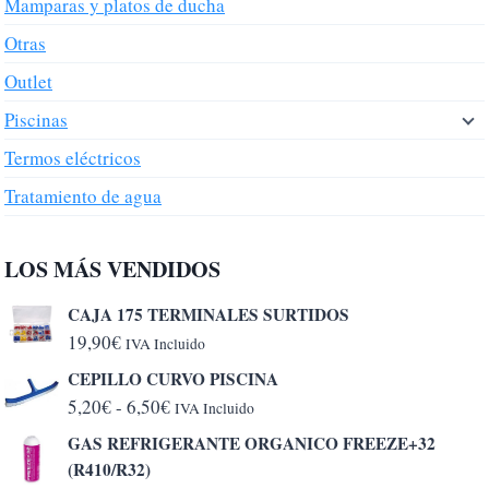
Mamparas y platos de ducha
Otras
Outlet
Piscinas
Termos eléctricos
Tratamiento de agua
LOS MÁS VENDIDOS
CAJA 175 TERMINALES SURTIDOS
19,90
€
IVA Incluido
CEPILLO CURVO PISCINA
Rango
5,20
€
-
6,50
€
IVA Incluido
de
GAS REFRIGERANTE ORGANICO FREEZE+32
precios:
(R410/R32)