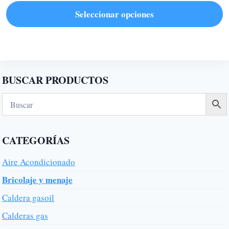
precios:
Seleccionar opciones
desde
Este
8,50€
hasta
producto
13,65€
tiene
múltiples
BUSCAR PRODUCTOS
variantes.
Las
opciones
se
CATEGORÍAS
pueden
elegir
Aire Acondicionado
en
Bricolaje y menaje
la
Caldera gasoil
página
de
Calderas gas
producto