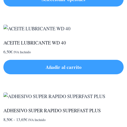
desde
Este
5,50€
hasta
producto
6,89€
tiene
múltiples
variantes.
ACEITE LUBRICANTE WD 40
Las
6,50
€
IVA Incluido
opciones
se
Añadir al carrito
pueden
elegir
en
la
página
de
ADHESIVO SUPER RAPIDO SUPERFAST PLUS
producto
Rango
8,50
€
-
13,65
€
IVA Incluido
de