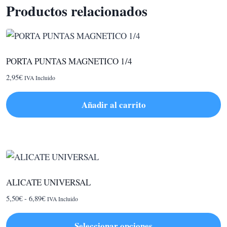
Productos relacionados
PORTA PUNTAS MAGNETICO 1/4
2,95
€
IVA Incluido
Añadir al carrito
ALICATE UNIVERSAL
Rango
5,50
€
-
6,89
€
IVA Incluido
de
precios:
Seleccionar opciones