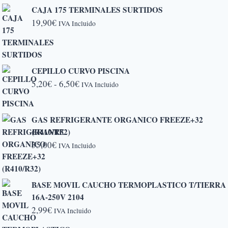
CAJA 175 TERMINALES SURTIDOS
19,90
€
IVA Incluido
CEPILLO CURVO PISCINA
Rango
5,20
€
-
6,50
€
IVA Incluido
de
precios:
GAS REFRIGERANTE ORGANICO FREEZE+32
desde
(R410/R32)
5,20€
35,00
€
IVA Incluido
hasta
6,50€
BASE MOVIL CAUCHO TERMOPLASTICO T/TIERRA
16A-250V 2104
2,99
€
IVA Incluido