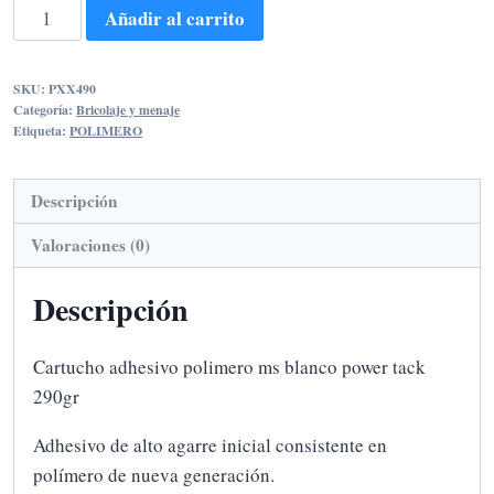
CARTUCHO
Añadir al carrito
ADHESIVO
POLIMERO
SKU:
PXX490
MS
Categoría:
Bricolaje y menaje
BLANCO
Etiqueta:
POLIMERO
POWER
TACK
Descripción
290
Valoraciones (0)
ML
cantidad
Descripción
Cartucho adhesivo polimero ms blanco power tack
290gr
Adhesivo de alto agarre inicial consistente en
polímero de nueva generación.