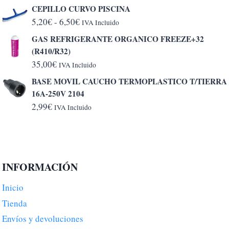
CEPILLO CURVO PISCINA
Rango
5,20
€
-
6,50
€
IVA Incluido
de
GAS REFRIGERANTE ORGANICO FREEZE+32
precios:
(R410/R32)
desde
35,00
€
IVA Incluido
5,20€
BASE MOVIL CAUCHO TERMOPLASTICO T/TIERRA
hasta
16A-250V 2104
6,50€
2,99
€
IVA Incluido
INFORMACIÓN
Inicio
Tienda
Envíos y devoluciones