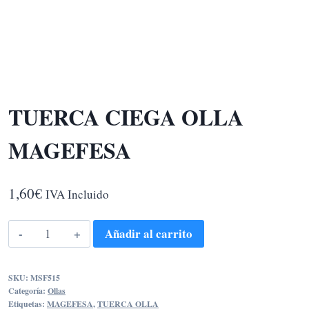
TUERCA CIEGA OLLA
MAGEFESA
1,60
€
IVA Incluido
TUERCA
Añadir al carrito
CIEGA
OLLA
SKU:
MSF515
MAGEFESA
Categoría:
Ollas
cantidad
Etiquetas:
MAGEFESA
,
TUERCA OLLA