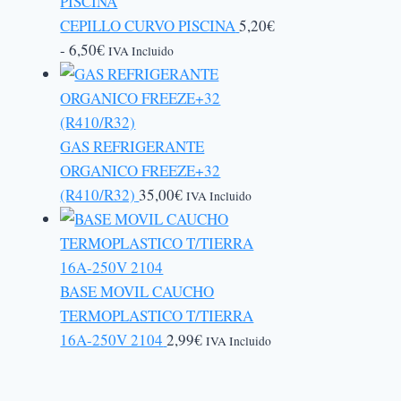
CEPILLO CURVO PISCINA
5,20
€
Rango
-
6,50
€
IVA Incluido
de
precios:
desde
5,20€
GAS REFRIGERANTE
hasta
ORGANICO FREEZE+32
6,50€
(R410/R32)
35,00
€
IVA Incluido
BASE MOVIL CAUCHO
TERMOPLASTICO T/TIERRA
16A-250V 2104
2,99
€
IVA Incluido