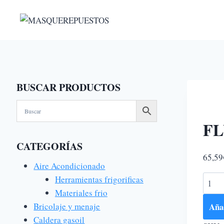
Saltar
al
contenido
BUSCAR PRODUCTOS
FL
CATEGORÍAS
65,59
Aire Acondicionado
FLUS
Herramientas frigorificas
CAL
Materiales frio
1/2
Añad
Bricolaje y menaje
SIN
Caldera gasoil