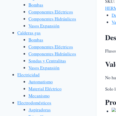
SKU:
TOM
Bombas
HER
canti
Componentes Eléctricos
De
Componentes Hidráulicos
Va
Vasos Expansión
Calderas gas
Des
Bombas
Componentes Eléctricos
Fluso
Componentes Hidráulicos
Sondas y Centralitas
Val
Vasos Expansión
Electricidad
No ha
Automatismo
Material Eléctrico
Solo 
Mecanismo
Pro
Electrodomésticos
Aspiradoras