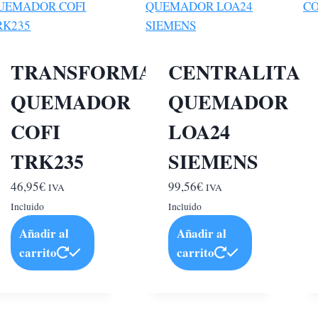
TRANSFORMADOR
CENTRALITA
QUEMADOR
QUEMADOR
COFI
LOA24
TRK235
SIEMENS
46,95
€
99,56
€
IVA
IVA
Incluido
Incluido
Añadir al
Añadir al
carrito
carrito