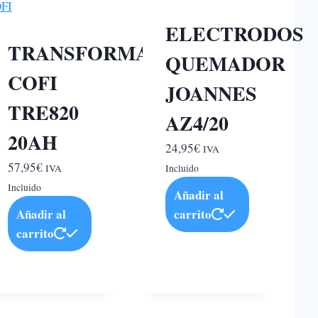
ELECTRODOS
TRANSFORMADOR
QUEMADOR
COFI
JOANNES
TRE820
AZ4/20
20AH
24,95
€
IVA
57,95
€
IVA
Incluido
Incluido
Añadir al
Añadir al
carrito
carrito