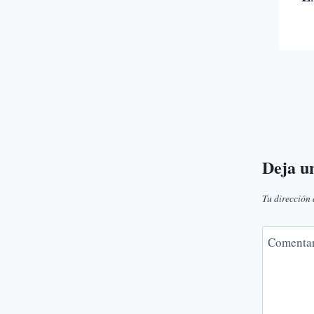
Po
13 
Al
Ba
Deja u
Tu dirección 
Comenta