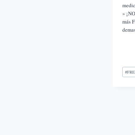
medic
» ¡NO
más F
demasi
Etiqu
#
FRE
de
la
entra
Naveg
de
entra