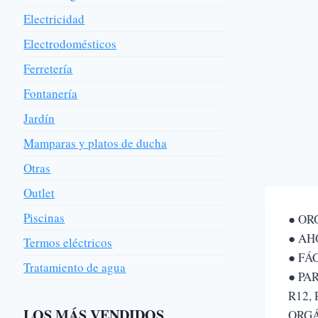
Electricidad
Electrodomésticos
Ferretería
Fontanería
Jardín
Mamparas y platos de ducha
Otras
Outlet
Piscinas
● OR
● AH
Termos eléctricos
● FÁ
Tratamiento de agua
● PA
R12, 
LOS MÁS VENDIDOS
ORG