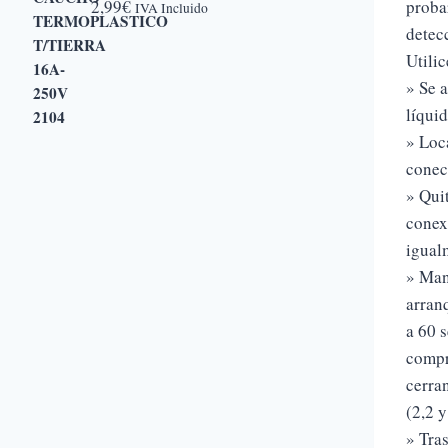
2,99
€
proba
IVA Incluido
detec
Utili
» Se 
líquid
» Loc
conect
» Qui
conex
igual
» Man
arran
a 60 s
compr
cerran
(2,2 y
» Tra