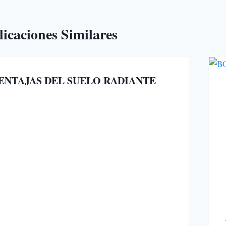
icaciones Similares
ENTAJAS DEL SUELO RADIANTE
r
octubre 2021
berto
rcena