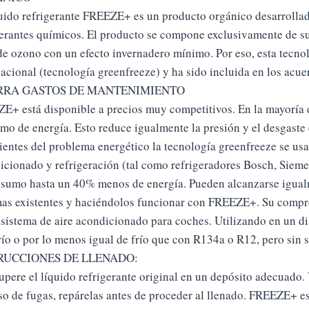
quido refrigerante FREEZE+ es un producto orgánico desarrollado
gerantes químicos. El producto se compone exclusivamente de su
de ozono con un efecto invernadero mínimo. Por eso, esta te
nacional (tecnología greenfreeze) y ha sido incluida en los ac
RA GASTOS DE MANTENIMIENTO
E+ está disponible a precios muy competitivos. En la mayoría d
mo de energía. Esto reduce igualmente la presión y el desgaste 
ientes del problema energético la tecnología greenfreeze se usa
icionado y refrigeración (tal como refrigeradores Bosch, Siem
nsumo hasta un 40% menos de energía. Pueden alcanzarse igualm
mas existentes y haciéndolos funcionar con FREEZE+. Su compr
 sistema de aire acondicionado para coches. Utilizando en un di
río o por lo menos igual de frío que con R134a o R12, pero sin 
RUCCIONES DE LLENADO:
pere el líquido refrigerante original en un depósito adecuado. V
so de fugas, repárelas antes de proceder al llenado. FREEZE+ e