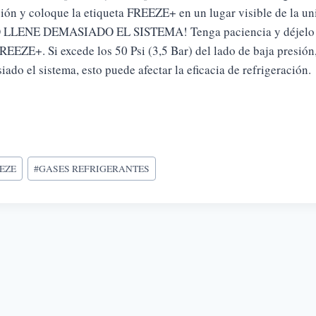
ión y coloque la etiqueta FREEZE+ en un lugar visible de la un
 LLENE DEMASIADO EL SISTEMA! Tenga paciencia y déjelo fun
REEZE+. Si excede los 50 Psi (3,5 Bar) del lado de baja presión
ado el sistema, esto puede afectar la eficacia de refrigeración.
etas
EZE
#
GASES REFRIGERANTES
da:
ación
das