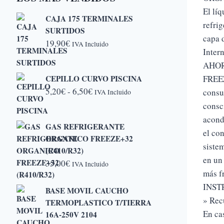
El lí
CAJA 175 TERMINALES
refri
SURTIDOS
capa 
19,90
€
IVA Incluido
Inter
AHOR
CEPILLO CURVO PISCINA
FREEZ
Rango
5,20
€
-
6,50
€
consu
IVA Incluido
de
consc
precios:
acond
GAS REFRIGERANTE
desde
el co
ORGANICO FREEZE+32
5,20€
siste
(R410/R32)
hasta
en un
35,00
€
IVA Incluido
6,50€
más f
INST
BASE MOVIL CAUCHO
» Recu
TERMOPLASTICO T/TIERRA
En ca
16A-250V 2104