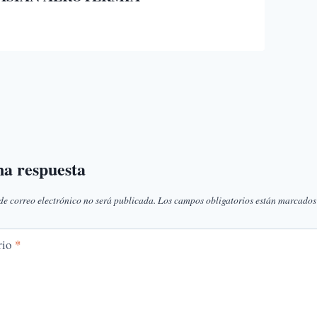
r
octubre 2021
berto
rcena
na respuesta
de correo electrónico no será publicada.
Los campos obligatorios están marcado
rio
*