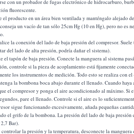
rse con un probador de fugas electrónico de hidrocarburo, burb
ción fluorescente.
ce el producto en un área bien ventilada y manténgalo alejado de
aconseja un vacío de tan sólo 25cm Hg (10 en Hg), pero no es 
o.
alice la conexión del lado de baja presión del compresor. Suele 
ar del lado de alta presión, podría dañar el sistema).
te el tapón de baja presión. Conecte la manguera al sistema pas
ión, controle si la pieza de acoplamiento está fijamente conecta
mente los instrumentos de medición. Todo esto se realiza con e
tenga la bombona boca abajo durante el llenado. Cuando haya 
que el compresor y ponga el aire acondicionado al máximo. Si e
egundos, pare el llenado. Controle si el aire es lo suficientement
esor sigue funcionando excesivamente, añada pequeñas canti
do el grifo de la bombona. La presión del lado de baja presión d
 2,7 Bar).
s controlar la presión y la temperatura, desconecte la manguera 