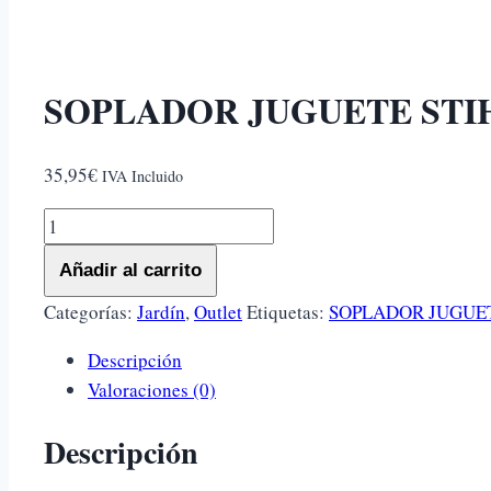
SOPLADOR JUGUETE STI
35,95
€
IVA Incluido
SOPLADOR
JUGUETE
Añadir al carrito
STIHL
BATERIA
Categorías:
Jardín
,
Outlet
Etiquetas:
SOPLADOR JUGUE
cantidad
Descripción
Valoraciones (0)
Descripción