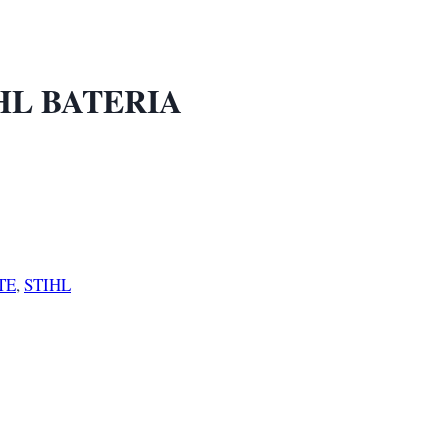
HL BATERIA
TE
,
STIHL