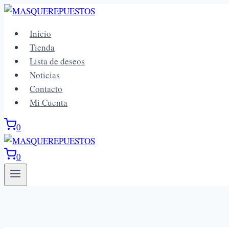
Saltar
al
Inicio
contenido
Tienda
Lista de deseos
Noticias
Contacto
Mi Cuenta
0
0