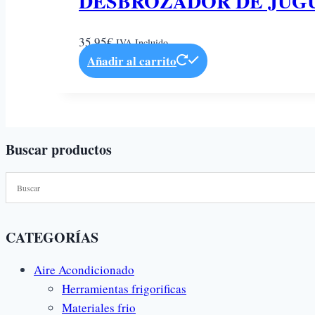
DESBROZADOR DE JUG
35,95
€
IVA Incluido
Añadir al carrito
Buscar productos
CATEGORÍAS
Aire Acondicionado
Herramientas frigorificas
Materiales frio