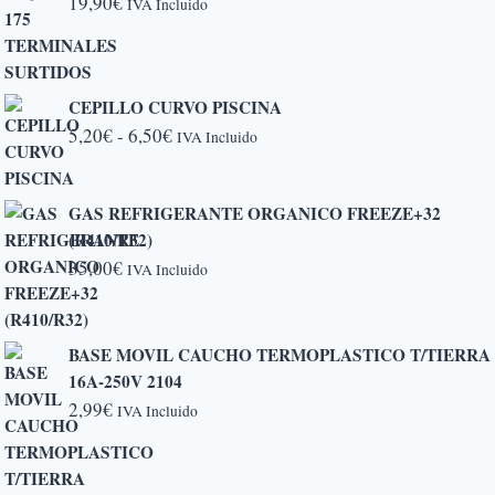
19,90
€
IVA Incluido
CEPILLO CURVO PISCINA
Rango
5,20
€
-
6,50
€
IVA Incluido
de
precios:
GAS REFRIGERANTE ORGANICO FREEZE+32
desde
(R410/R32)
5,20€
35,00
€
IVA Incluido
hasta
6,50€
BASE MOVIL CAUCHO TERMOPLASTICO T/TIERRA
16A-250V 2104
2,99
€
IVA Incluido