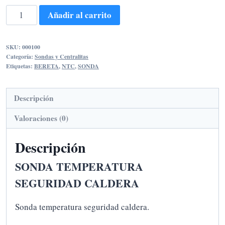
SONDA
Añadir al carrito
TEMPERATURA
CALDERA
SKU:
000100
cantidad
Categoría:
Sondas y Centralitas
Etiquetas:
BERETA
,
NTC
,
SONDA
Descripción
Valoraciones (0)
Descripción
SONDA TEMPERATURA
SEGURIDAD CALDERA
Sonda temperatura seguridad caldera.