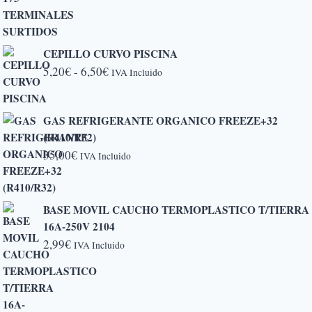
CEPILLO CURVO PISCINA
Rango
5,20
€
-
6,50
€
IVA Incluido
de
precios:
GAS REFRIGERANTE ORGANICO FREEZE+32
desde
(R410/R32)
5,20€
35,00
€
IVA Incluido
hasta
6,50€
BASE MOVIL CAUCHO TERMOPLASTICO T/TIERRA
16A-250V 2104
2,99
€
IVA Incluido