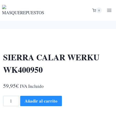
Saltar
al
0
contenido
SIERRA CALAR WERKU
WK400950
59,95
€
IVA Incluido
SIERRA
Añadir al carrito
CALAR
WERKU