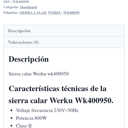
SKU:
WK400950
WK400950
Categoría:
Maquinaria
cantidad
Etiquetas:
SIERRA CALAR
,
WERKU
,
WK400950
Descripción
Valoraciones (0)
Descripción
Sierra calar Werku wk400950
Características técnicas de la
sierra calar Werku Wk400950.
Voltaje frecuencia 230V~50Hz
Potencia 800W
Clase II