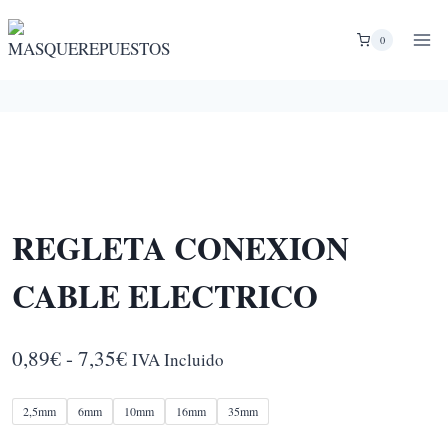
Saltar
al
0
contenido
REGLETA CONEXION
CABLE ELECTRICO
Rango
0,89
€
-
7,35
€
IVA Incluido
de
2,5mm
6mm
10mm
16mm
35mm
precios: