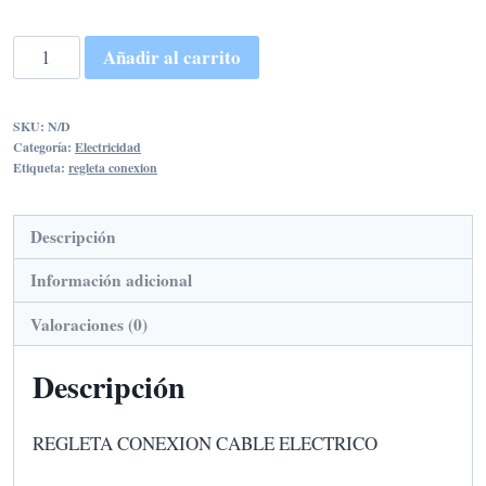
desde
0,89€
REGLETA
Añadir al carrito
CONEXION
hasta
CABLE
7,35€
SKU:
N/D
ELECTRICO
Categoría:
Electricidad
cantidad
Etiqueta:
regleta conexion
Descripción
Información adicional
Valoraciones (0)
Descripción
REGLETA CONEXION CABLE ELECTRICO