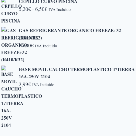
CEPILLO CURVO PISCINA
Rango
5,20
€
-
6,50
€
IVA Incluido
de
precios:
GAS REFRIGERANTE ORGANICO FREEZE+32
desde
(R410/R32)
5,20€
35,00
€
IVA Incluido
hasta
6,50€
BASE MOVIL CAUCHO TERMOPLASTICO T/TIERRA
16A-250V 2104
2,99
€
IVA Incluido