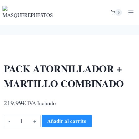
Saltar
al
0
contenido
PACK ATORNILLADOR +
MARTILLO COMBINADO
219,99
€
IVA Incluido
PACK
Añadir al carrito
ATORNILLADOR
+