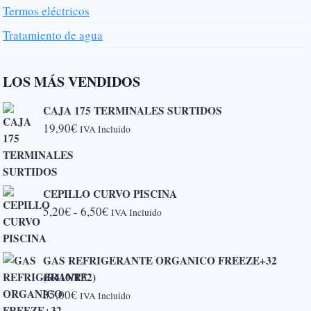
Termos eléctricos
Tratamiento de agua
LOS MÁS VENDIDOS
CAJA 175 TERMINALES SURTIDOS
19,90
€
IVA Incluido
CEPILLO CURVO PISCINA
Rango
5,20
€
-
6,50
€
IVA Incluido
de
precios:
GAS REFRIGERANTE ORGANICO FREEZE+32
desde
(R410/R32)
5,20€
35,00
€
IVA Incluido
hasta