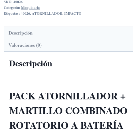
SKU:
40026
MARTILLO
Categoría:
Maquinaria
COMBINADO
Etiquetas:
40026
,
ATORNILLADOR
,
IMPACTO
cantidad
Descripción
Valoraciones (0)
Descripción
PACK ATORNILLADOR +
MARTILLO COMBINADO
ROTATORIO A BATERÍA