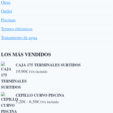
Otras
Outlet
Piscinas
Termos eléctricos
Tratamiento de agua
LOS MÁS VENDIDOS
CAJA 175 TERMINALES SURTIDOS
19,90
€
IVA Incluido
CEPILLO CURVO PISCINA
Rango
5,20
€
-
6,50
€
IVA Incluido
de