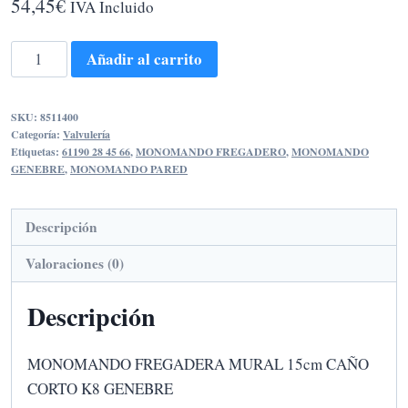
54,45
€
IVA Incluido
MONOMANDO
Añadir al carrito
FREGADERA
MURAL
SKU:
8511400
15cm
Categoría:
Valvulería
CAÑO
Etiquetas:
61190 28 45 66
,
MONOMANDO FREGADERO
,
MONOMANDO
GENEBRE
,
MONOMANDO PARED
CORTO
K8
GENEBRE
Descripción
cantidad
Valoraciones (0)
Descripción
MONOMANDO FREGADERA MURAL 15cm CAÑO
CORTO K8 GENEBRE