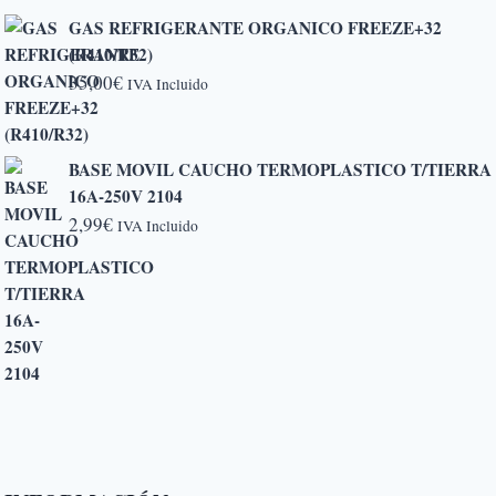
precios:
GAS REFRIGERANTE ORGANICO FREEZE+32
desde
(R410/R32)
5,20€
35,00
€
IVA Incluido
hasta
6,50€
BASE MOVIL CAUCHO TERMOPLASTICO T/TIERRA
16A-250V 2104
2,99
€
IVA Incluido