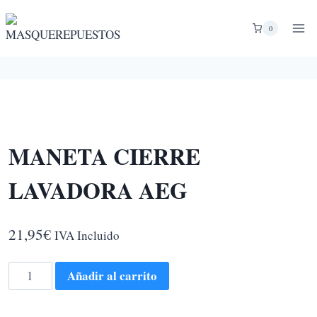
Saltar
al
0
contenido
MANETA CIERRE
LAVADORA AEG
21,95
€
IVA Incluido
MANETA
Añadir al carrito
CIERRE
LAVADORA