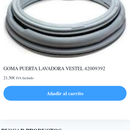
Las
opciones
se
pueden
elegir
en
la
página
de
GOMA PUERTA LAVADORA VESTEL 42009392
producto
21,50
€
IVA Incluido
Añadir al carrito