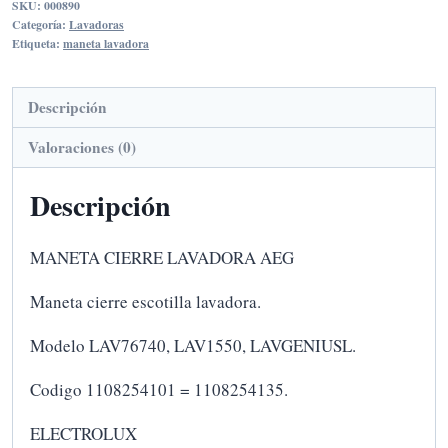
SKU:
000890
AEG
Categoría:
Lavadoras
cantidad
Etiqueta:
maneta lavadora
Descripción
Valoraciones (0)
Descripción
MANETA CIERRE LAVADORA AEG
Maneta cierre escotilla lavadora.
Modelo LAV76740, LAV1550, LAVGENIUSL.
Codigo 1108254101 = 1108254135.
ELECTROLUX