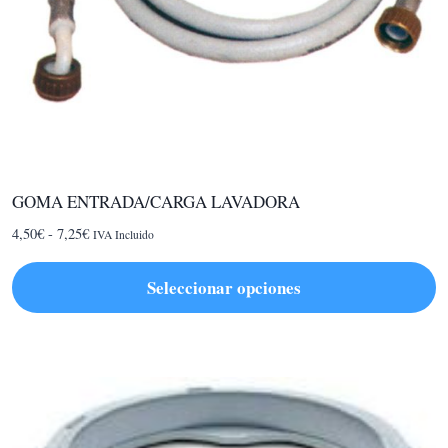
GOMA ENTRADA/CARGA LAVADORA
Rango
4,50
€
-
7,25
€
IVA Incluido
de
precios:
Seleccionar opciones
desde
Este
4,50€
hasta
producto
7,25€
tiene
múltiples
variantes.