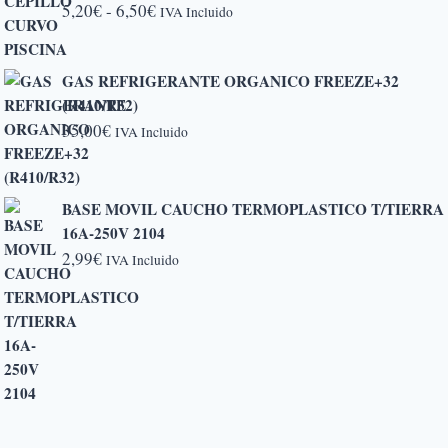
Rango
5,20
€
-
6,50
€
IVA Incluido
de
precios:
GAS REFRIGERANTE ORGANICO FREEZE+32
desde
(R410/R32)
5,20€
35,00
€
IVA Incluido
hasta
6,50€
BASE MOVIL CAUCHO TERMOPLASTICO T/TIERRA
16A-250V 2104
2,99
€
IVA Incluido