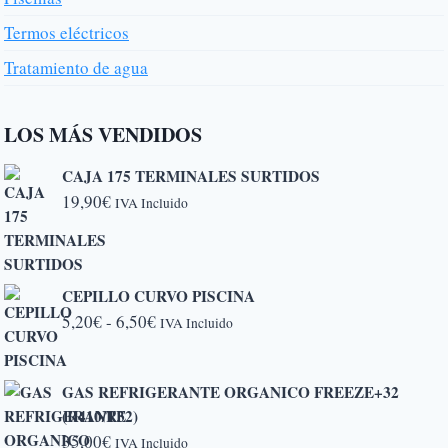
Termos eléctricos
Tratamiento de agua
LOS MÁS VENDIDOS
CAJA 175 TERMINALES SURTIDOS
19,90
€
IVA Incluido
CEPILLO CURVO PISCINA
Rango
5,20
€
-
6,50
€
IVA Incluido
de
precios:
GAS REFRIGERANTE ORGANICO FREEZE+32
desde
(R410/R32)
5,20€
35,00
€
IVA Incluido