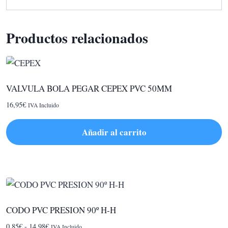
Productos relacionados
VALVULA BOLA PEGAR CEPEX PVC 50MM
16,95
€
IVA Incluido
Añadir al carrito
CODO PVC PRESION 90º H-H
Rango
0,85
€
-
14,98
€
IVA Incluido