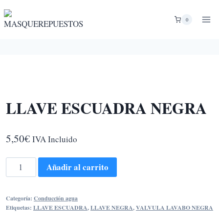
Saltar
al
0
contenido
LLAVE ESCUADRA NEGRA
5,50
€
IVA Incluido
LLAVE
Añadir al carrito
ESCUADRA
NEGRA
Categoría:
Conducción agua
cantidad
Etiquetas:
LLAVE ESCUADRA
,
LLAVE NEGRA
,
VALVULA LAVABO NEGRA