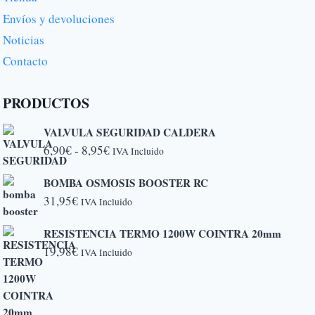
Envíos y devoluciones
Noticias
Contacto
PRODUCTOS
VALVULA SEGURIDAD CALDERA
Rango
6,90
€
-
8,95
€
IVA Incluido
de
BOMBA OSMOSIS BOOSTER RC
precios:
31,95
€
IVA Incluido
desde
6,90€
RESISTENCIA TERMO 1200W COINTRA 20mm
hasta
19,98
€
IVA Incluido
8,95€