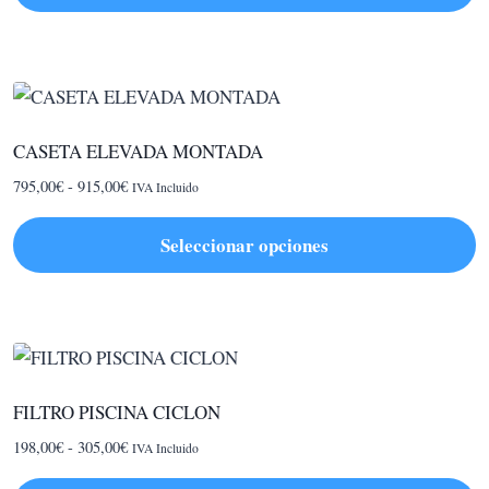
CASETA ELEVADA MONTADA
Rango
795,00
€
-
915,00
€
IVA Incluido
de
precios:
Seleccionar opciones
desde
Este
795,00€
hasta
producto
915,00€
tiene
múltiples
variantes.
FILTRO PISCINA CICLON
Las
Rango
198,00
€
-
305,00
€
IVA Incluido
opciones
de