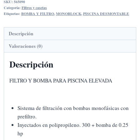
SKU:
565090
BOMBA
Categoría:
Filtros y casetas
0.25HP
Etiquetas:
BOMBA Y FILTRO
,
MONOBLOCK
,
PISCINA DESMONTABLE
cantidad
Descripción
Valoraciones (0)
Descripción
FILTRO Y BOMBA PARA PISCINA ELEVADA
Sistema de filtración con bombas monofásicas con
prefiltro.
Inyectados en polipropileno. 300 + bomba de 0.25
hp