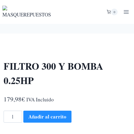
Saltar
al
0
contenido
FILTRO 300 Y BOMBA
0.25HP
179,98
€
IVA Incluido
FILTRO
Añadir al carrito
300
Y