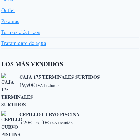
Outlet
Piscinas
Termos eléctricos
Tratamiento de agua
LOS MÁS VENDIDOS
CAJA 175 TERMINALES SURTIDOS
19,90
€
IVA Incluido
CEPILLO CURVO PISCINA
Rango
5,20
€
-
6,50
€
IVA Incluido
de
precios: