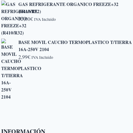
GAS REFRIGERANTE ORGANICO FREEZE+32
desde
(R410/R32)
5,20€
35,00
€
IVA Incluido
hasta
6,50€
BASE MOVIL CAUCHO TERMOPLASTICO T/TIERRA
16A-250V 2104
2,99
€
IVA Incluido
INFORMACIÓN