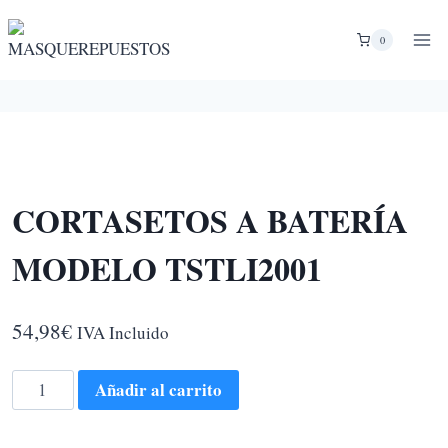
Saltar
al
0
contenido
CORTASETOS A BATERÍA
MODELO TSTLI2001
54,98
€
IVA Incluido
CORTASETOS
Añadir al carrito
A
BATERÍA