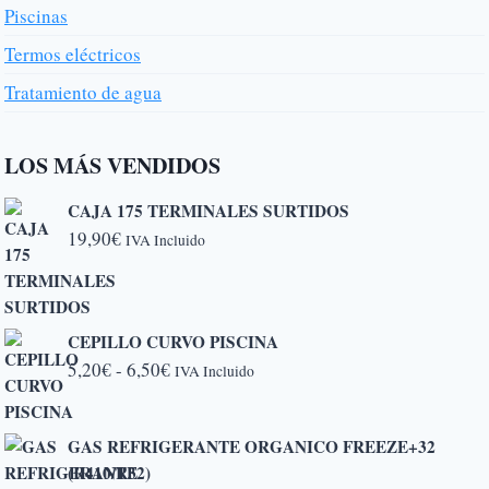
Piscinas
Termos eléctricos
Tratamiento de agua
LOS MÁS VENDIDOS
CAJA 175 TERMINALES SURTIDOS
19,90
€
IVA Incluido
CEPILLO CURVO PISCINA
Rango
5,20
€
-
6,50
€
IVA Incluido
de
precios:
GAS REFRIGERANTE ORGANICO FREEZE+32
desde
(R410/R32)
5,20€