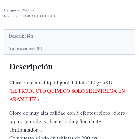
EFECTOS
Categoría:
Piscinas
LIQUID
Etiqueta:
CLORO PASTILLAS
POOL
TABLETA
Descripción
200GR
5KG
Valoraciones (0)
cantidad
Descripción
Cloro 5 efectos Liquid pool Tableta 200gr 5KG
(EL PRODUCTO QUIMICO SOLO SE ENTREGA EN
ARANJUEZ )
Cloro de muy alta calidad con 5 efectos ;cloro , cloro
rapido ,antialgas , bactericida y floculante
abrillantador .
Compuesto sólido en tabletas de 200 grs., ,