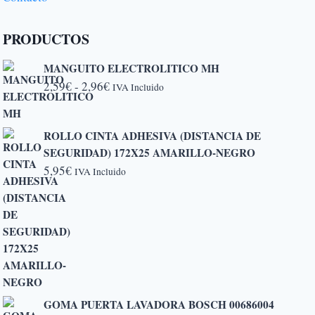
PRODUCTOS
MANGUITO ELECTROLITICO MH
Rango
2,59
€
-
2,96
€
IVA Incluido
de
precios:
ROLLO CINTA ADHESIVA (DISTANCIA DE
desde
SEGURIDAD) 172X25 AMARILLO-NEGRO
2,59€
5,95
€
IVA Incluido
hasta
2,96€
GOMA PUERTA LAVADORA BOSCH 00686004