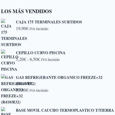
LOS MÁS VENDIDOS
CAJA 175 TERMINALES SURTIDOS
19,90
€
IVA Incluido
CEPILLO CURVO PISCINA
Rango
5,20
€
-
6,50
€
IVA Incluido
de
precios:
GAS REFRIGERANTE ORGANICO FREEZE+32
desde
(R410/R32)
5,20€
35,00
€
IVA Incluido
hasta
6,50€
BASE MOVIL CAUCHO TERMOPLASTICO T/TIERRA