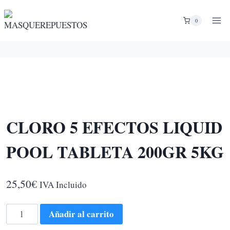
Saltar
al
0
contenido
CLORO 5 EFECTOS LIQUID
POOL TABLETA 200GR 5KG
25,50
€
IVA Incluido
CLORO
Añadir al carrito
5