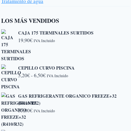
Tratamiento de agua
LOS MÁS VENDIDOS
CAJA 175 TERMINALES SURTIDOS
19,90
€
IVA Incluido
CEPILLO CURVO PISCINA
Rango
5,20
€
-
6,50
€
IVA Incluido
de
precios:
GAS REFRIGERANTE ORGANICO FREEZE+32
desde
(R410/R32)
5,20€
35,00
€
IVA Incluido
hasta
6,50€