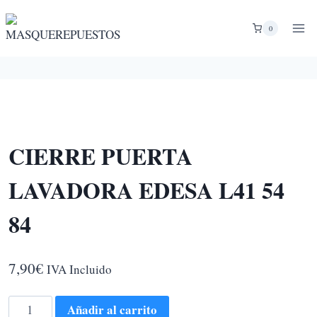
Saltar
al
0
contenido
CIERRE PUERTA
LAVADORA EDESA L41 54
84
7,90
€
IVA Incluido
CIERRE
Añadir al carrito