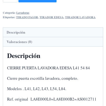
PUERTA
LAVADORA
Categoría:
Lavadoras
EDESA
Etiquetas:
TIRADO FAGOR
,
TIRADOR EDESA
,
TIRADOR LAVADORA
L41
54
Descripción
84
cantidad
Valoraciones (0)
Descripción
CIERRE PUERTA LAVADORA EDESA L41 54 84
Cierre puerta escotilla lavadora, completo.
Modelos . L41, L42, L43, L54, L84.
Ref. original LA8E000L0=LA8E000B2=AS0012711