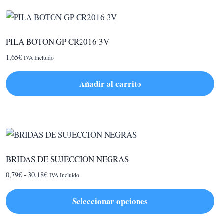
PILA BOTON GP CR2016 3V
1,65
€
IVA Incluido
Añadir al carrito
BRIDAS DE SUJECCION NEGRAS
Rango
0,79
€
-
30,18
€
IVA Incluido
de
precios:
Seleccionar opciones
desde
Este
0,79€