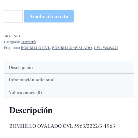
desde
18,95€
BOMBILLO
Añadir al carrito
OVALADO
hasta
CVL
21,95€
SKU:
N/D
5963/2222/3-
Categoría:
Ferretería
1963
Etiquetas:
BOMBILLO CVL
,
BOMBILLO OVALADO
,
CVL 5963/2222
cantidad
Descripción
Información adicional
Valoraciones (0)
Descripción
BOMBILLO OVALADO CVL 5963/2222/3-1963