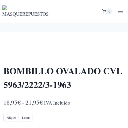
Saltar
al
0
contenido
BOMBILLO OVALADO CVL
5963/2222/3-1963
Rango
18,95
€
-
21,95
€
IVA Incluido
de
Niquel
Laton
precios: