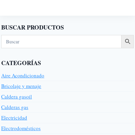
hasta
producto
30,18€
tiene
múltiples
BUSCAR PRODUCTOS
variantes.
Las
opciones
se
CATEGORÍAS
pueden
elegir
Aire Acondicionado
en
Bricolaje y menaje
la
Caldera gasoil
página
de
Calderas gas
producto
Electricidad
Electrodomésticos