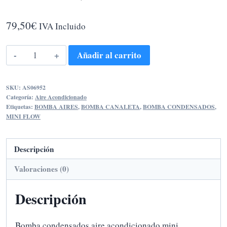
79,50
€
IVA Incluido
BOMBA
Añadir al carrito
CONDENSADOS
AIRE
SKU:
AS06952
MINI
Categoría:
Aire Acondicionado
cantidad
Etiquetas:
BOMBA AIRES
,
BOMBA CANALETA
,
BOMBA CONDENSADOS
,
MINI FLOW
Descripción
Valoraciones (0)
Descripción
Bomba condensados aire acondicionado mini