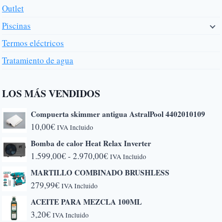
Outlet
Piscinas
Termos eléctricos
Tratamiento de agua
LOS MÁS VENDIDOS
Compuerta skimmer antigua AstralPool 4402010109
10,00
€
IVA Incluido
Bomba de calor Heat Relax Inverter
Rango
1.599,00
€
-
2.970,00
€
IVA Incluido
de
MARTILLO COMBINADO BRUSHLESS
precios:
279,99
€
IVA Incluido
desde
ACEITE PARA MEZCLA 100ML
1.599,00€
3,20
€
IVA Incluido