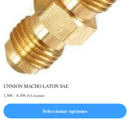
UNNION MACHO LATON SAE
Rango
1,50
€
-
6,50
€
IVA Incluido
de
precios:
Seleccionar opciones
desde
Este
1,50€
hasta
producto