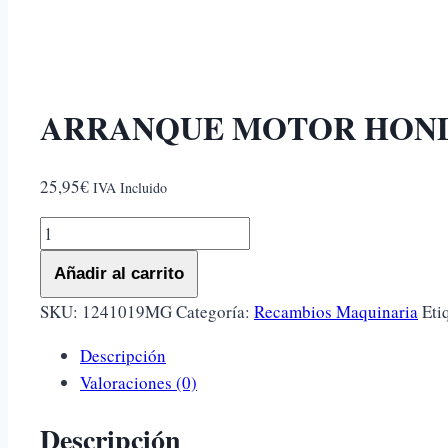
ARRANQUE MOTOR HOND
25,95
€
IVA Incluido
ARRANQUE
MOTOR
Añadir al carrito
HONDA
GX22
SKU:
1241019MG
Categoría:
Recambios Maquinaria
Eti
cantidad
Descripción
Valoraciones (0)
Descripción