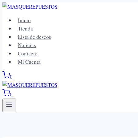
Saltar
al
Inicio
contenido
Tienda
Lista de deseos
Noticias
Contacto
Mi Cuenta
0
0