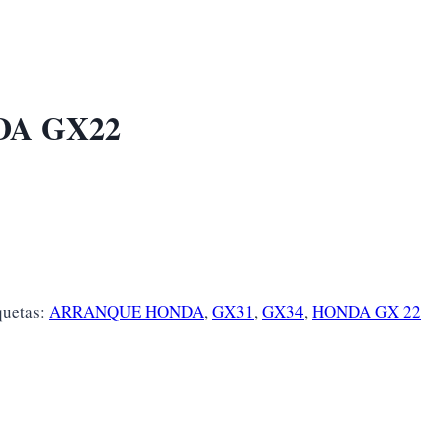
A GX22
quetas:
ARRANQUE HONDA
,
GX31
,
GX34
,
HONDA GX 22