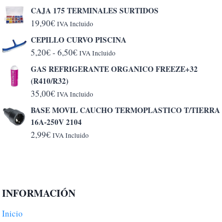
CAJA 175 TERMINALES SURTIDOS
19,90
€
IVA Incluido
CEPILLO CURVO PISCINA
Rango
5,20
€
-
6,50
€
IVA Incluido
de
GAS REFRIGERANTE ORGANICO FREEZE+32
precios:
(R410/R32)
desde
35,00
€
IVA Incluido
5,20€
BASE MOVIL CAUCHO TERMOPLASTICO T/TIERRA
hasta
16A-250V 2104
6,50€
2,99
€
IVA Incluido
INFORMACIÓN
Inicio