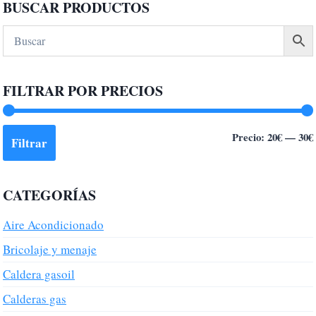
BUSCAR PRODUCTOS
tiene
múltiples
variantes.
Las
FILTRAR POR PRECIOS
opciones
se
pueden
Precio:
20€
—
30€
Filtrar
elegir
en
la
CATEGORÍAS
página
de
Aire Acondicionado
producto
Bricolaje y menaje
Caldera gasoil
Calderas gas