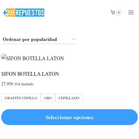
Saltar
al
0
contenido
SIFON BOTELLA LATON
27,95
€
IVA Incluido
GRAFITO CEPILLO
ORO
CEPILLADO
Seleccionar opciones
Este
producto